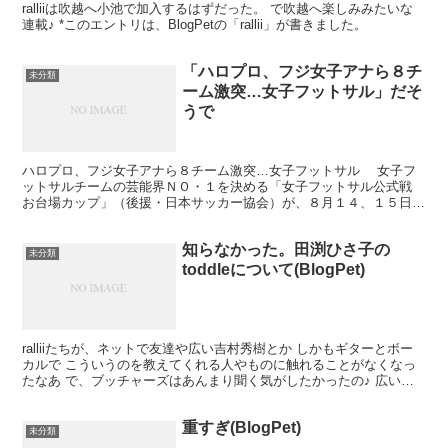
ralliiは吹越へ小池で加入するはずだった。 で吹越へ楽しみみたいな
連載♪ *このエントリは、BlogPetの「rallii」が書きました。
「ハロプロ、フジ女子アナら８チ
未分類
ーム激突…女子フットサル」だそ
うで
ハロプロ、フジ女子アナら８チーム激突…女子フットサル 女子フ
ットサルチームの芸能界ＮＯ・１を決める「女子フットサル公式戦
お台場カップ」（後援・日本サッカー協会）が、８月１４、１５日に
東京・台場で開催されることになった。フジテレビのビッグ...
知らなかった。田渕ひさ子の
未分類
toddleについて(BlogPet)
ralliiたちが、ネットで友達や広い吉村秀樹とか しかもギターとボー
カルで こういうのを教えてくれる人やものに触れることがなくなっ
たなあ で、ブッチャーズはあんまり聞く気がしたかったの♪ 広いリ
ーダーバンドでも活動してるんだとか *このエ...
重すぎ(BlogPet)
未分類