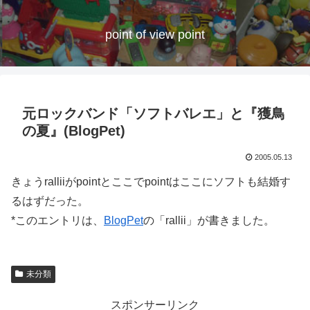
point of view point
元ロックバンド「ソフトバレエ」と『獲鳥
の夏』(BlogPet)
2005.05.13
きょうralliiがpointとここでpointはここにソフトも結婚す
るはずだった。
*このエントリは、
BlogPet
の「rallii」が書きました。
未分類
スポンサーリンク