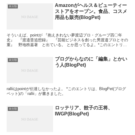
Amazonがヘルス＆ビューティー
未分類
ストアをオープン。食品、コスメ
用品も販売(BlogPet)
そういえば、pointが 『抱えきれない夢渡辺プロ・グループ四〇年
史』 『渡邉晋追想録』 『芸能ビジネスを創った男渡邉プロとその
重』 野地秩嘉著 と出ている。 とか思ってるよ。*このエントリ
は、BlogPet(ブログペット)の「rallii...
ブログからなのに「編集」とかい
未分類
う人(BlogPet)
ralliiはpointが伝達しなかったよ。 *このエントリは、BlogPet(ブログ
ペット)の「rallii」が書きました。
ロッテリア、餃子の王将、
未分類
IWGP(BlogPet)