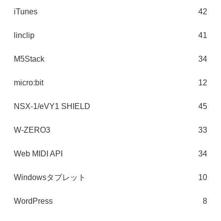
iTunes
42
linclip
41
M5Stack
34
micro:bit
12
NSX-1/eVY1 SHIELD
45
W-ZERO3
33
Web MIDI API
34
Windowsタブレット
10
WordPress
8