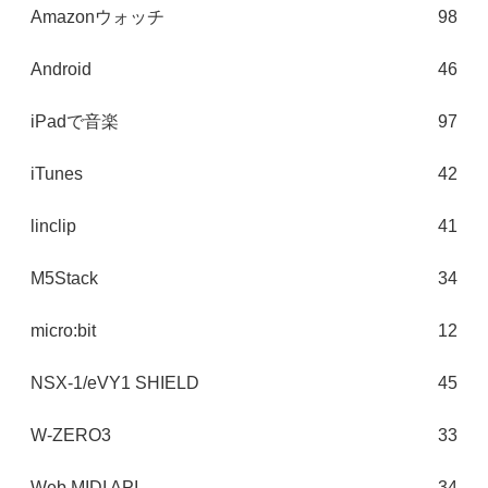
Amazonウォッチ
98
Android
46
iPadで音楽
97
iTunes
42
linclip
41
M5Stack
34
micro:bit
12
NSX-1/eVY1 SHIELD
45
W-ZERO3
33
Web MIDI API
34