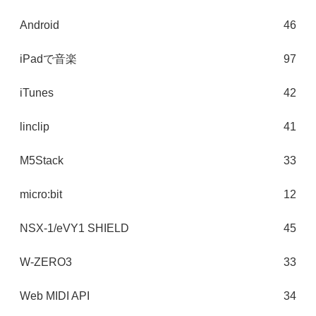
Android
46
iPadで音楽
97
iTunes
42
linclip
41
M5Stack
33
micro:bit
12
NSX-1/eVY1 SHIELD
45
W-ZERO3
33
Web MIDI API
34