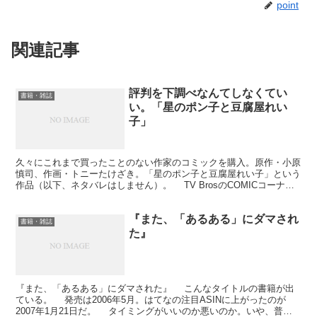
point
関連記事
評判を下調べなんてしなくてい
書籍・雑誌
い。「星のポン子と豆腐屋れい
子」
久々にこれまで買ったことのない作家のコミックを購入。原作・小原
慎司、作画・トニーたけざき。「星のポン子と豆腐屋れい子」という
作品（以下、ネタバレはしません）。 TV BrosのCOMICコーナー
で紹介されているので知る。記事タイトルは「あ...
『また、「あるある」にダマされ
書籍・雑誌
た』
『また、「あるある」にダマされた』 こんなタイトルの書籍が出
ている。 発売は2006年5月。はてなの注目ASINに上がったのが
2007年1月21日だ。 タイミングがいいのか悪いのか。いや、普通