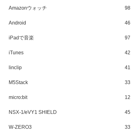
Amazonウォッチ
98
Android
46
iPadで音楽
97
iTunes
42
linclip
41
M5Stack
33
micro:bit
12
NSX-1/eVY1 SHIELD
45
W-ZERO3
33