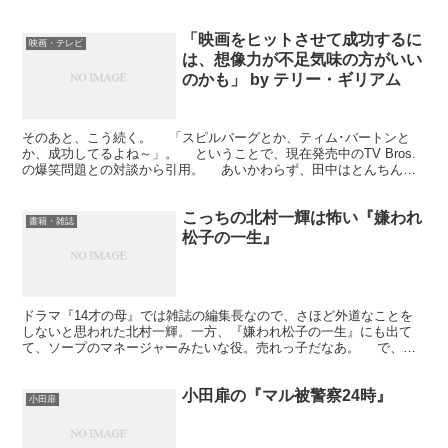
か。Amazonのレビューがけっこうおもし...
「映画をヒットさせて成功するに
映画・テレビ
は、想像力が不足気味の方がいい
のかも」 by テリー・ギリアム
そのあと、こう続く。 「スピルバーグとか、ティム･バートンと
か、成功してるよね～」。 ということで、現在発売中のTV Bros.
の爆笑問題との対談から引用。 あいかわらず、田中はとんちんか
んな突っ込みをしている模様。まあ、太田ほどギリ...
こっちの北村一輝は怖い『嫌われ
書籍・雑誌
松子の一生』
ドラマ『14才の母』では雑誌の編集長なので、さほど外道なことを
しないと思われた北村一輝。一方、『嫌われ松子の一生』にも出て
て、ソープのマネージャーみたいな役。売れっ子だなあ。 で、仕
事が仕事なんだけど、けっこうまっとうなことを言う。ってい...
小田扉の『マル被警察24時』
小田扉