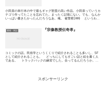
小田扉の単行本の中で最もギャグ密度の高い作品。小田扉っていうカ
テゴリ作ってたことを忘れてた。まったく記憶にない。でも、なんか
いっぱい書きたかったんだろうなあ、俺。 被警察24時 というわけ
でマル被警察24時だ。Amazonなんかを見ると『...
『宗像教授伝奇孝』
書籍・雑誌
コミックの話。民俗学というくくりで紹介されることも多いし、SF
として紹介されることも。 どっちにしてもすごい話と絵を書く人
である。 トラックバックの練習でした。合ってるんだろうか。や
り方。相手はgooなので表記が違うんだな。トラックバッ...
スポンサーリンク