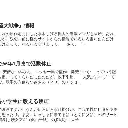
『妖怪大戦争』情報
これの原作を元にした水木しげる御大の連載マンガも開始。あれ、
のか。残念。前に怪のサイトからの情報でいろいろ書いたんだけ
けあって、いろいろありまして。 さて、「...
で来年1月まで活動休止
手・安倍なつみさん、エッセー集で盗作…発売中止か っていう記
自粛、ってくらいだったのだが。以下引用。 人気グループ「モ
、歌手の安倍なつみさん（２３）のエッセ...
を小学生に教える映画
の映画ですが、なんかいろいろな仕掛けが。これで性に目覚めるチ
と思ったり。まあ、いっしょに来てる親（とくに父親）へのサービ
刺し妖女アギ（栗山千秋）の多彩なコスチ...