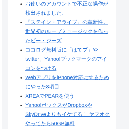
お使いのアカウントで不正な操作が
検出されました。
『ステイン・アライブ』の革新性。
世界初のループミュージックを作っ
たビー・ジーズ
ココログ無料版に「はてブ」や
twitter、Yahoo!ブックマークのアイ
コンをつける
WebアプリをiPhone対応にするため
にやった8項目
XREAでPEARを使う
Yahoo!ボックスがDropboxや
SkyDriveよりもイケてる！ ヤフオク
やってたら50GB無料