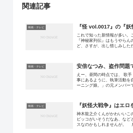
関連記事
『怪 vol.0017』の
映画・テレビ
これで知った新情報が多い。
『神秘家列伝』はもうやらん
ど、さすが、出し惜しみしただ
安倍なつみ、盗作問題
映画・テレビ
えー、昼間の時点では、 歌
事にあるように、執筆活動を
ーニング娘。」の元メンバーで
『妖怪大戦争』はエロ
映画・テレビ
神木龍之介くんがかわいいこ
ビッコがいそうだなあ、など
スなのかもしれませんが。 鳥