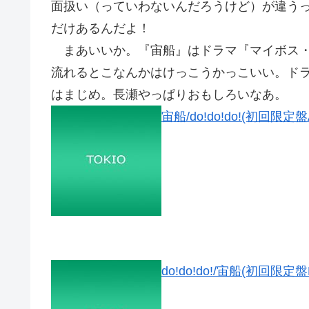
面扱い（っていわないんだろうけど）が違うっ
だけあるんだよ！
まあいいか。『宙船』はドラマ『マイボス・
流れるとこなんかはけっこうかっこいい。ド
はまじめ。長瀬やっぱりおもしろいなあ。
宙船/do!do!do!(初回限定盤
do!do!do!/宙船(初回限定盤