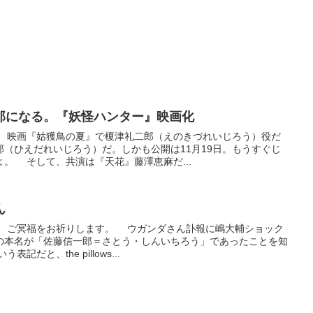
郎になる。『妖怪ハンター』映画化
 映画『姑獲鳥の夏』で榎津礼二郎（えのきづれいじろう）役だ
（ひえだれいじろう）だ。しかも公開は11月19日。もうすぐじ
。 そして、共演は『天花』藤澤恵麻だ...
ん
 ご冥福をお祈りします。 ウガンダさん訃報に嶋大輔ショック
本名が「佐藤信一郎＝さとう・しんいちろう」であったことを知
だと、the pillows...