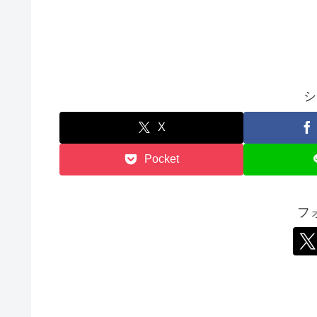
シ
X
Pocket
フ