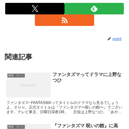
point
関連記事
ファンタズマってドラマに上野な
映画・テレビ
つひ
ファンタズマ−FANTASMAってタイトルのドラマなら見るでしょう
よ。そりゃ。正式タイトルは『ファンタズマ〜呪いの館〜』でござい
ます。テレビ東京、日曜日深夜1時。 主役は上野なつひ。「あや」
って役ですよ。で、大学生。3月は高校生、最近のC...
『ファンタズマ 呪いの館』に高
映画・テレビ