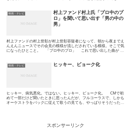
っぽい。と思ったら、ノーベル編のあとで流れる。ぜひ...
村上ファンド村上氏「プロ中のプ
映画・テレビ
ロ」を聞いて思い出す「男の中の
男」
村上ファンドの村上世彰が村上世彰容疑者になって、朝から夜までえ
んえんニュースでその会見の模様が流しだされている模様。そこで気
になったひとこと。 「プロ中のプロ」 これで思い出した曲が
「男の中の男」 オトコのナカのオトコ、ではない。...
ヒッキー、ビョーク化
映画・テレビ
ヒッキー、病気悪化。ではない。ヒッキー、ビョーク化。 CMで初
めて一部だけど聞いたときに思ったんだが、フルコーラスで、しかも
オーケストラをバックに従えて歌うの見ても、やっぱりそうだったん
だな、とか思ったり。これまでには聴くことのできなかっ...
スポンサーリンク