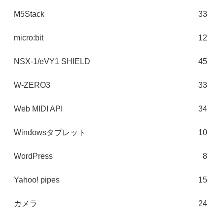
M5Stack
33
micro:bit
12
NSX-1/eVY1 SHIELD
45
W-ZERO3
33
Web MIDI API
34
Windowsタブレット
10
WordPress
8
Yahoo! pipes
15
カメラ
24