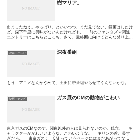
樹マリア。
出ましたねえ。やっぱり。といいつつ、まだ見てない。録画はしたけ
ど。森下千里に興味がないんだけれども。 前のファンタズマ関連
エントリーはこちらとこっち。さて、最終回に向けてどんな盛り上が
りになるかなあ。 でも、結局、主人公が毎回死んじゃう...
深夜番組
映画・テレビ
もう、アニメなんかやめて、土田に帯番組やらせてくんないかな。
ガス展のCMの動物がこわい
映画・テレビ
東京ガスのCMなので、関東以外の人は見られないのか。残念。 キ
ャラクターがかわいいような、こわいような。 キリンの首、長す
ぎだろ。 東京ガス： CM っていうページにはまだあがってない