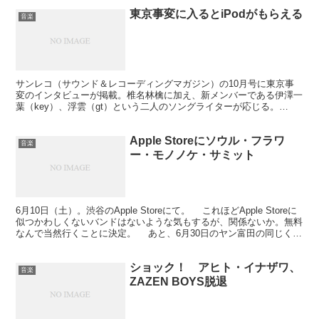
東京事変に入るとiPodがもらえる
音楽
サンレコ（サウンド＆レコーディングマガジン）の10月号に東京事
変のインタビューが掲載。椎名林檎に加え、新メンバーである伊澤一
葉（key）、浮雲（gt）という二人のソングライターが応じる。
Sound & Recording Magazine...
Apple Storeにソウル・フラワ
音楽
ー・モノノケ・サミット
6月10日（土）。渋谷のApple Storeにて。 これほどApple Storeに
似つかわしくないバンドはないような気もするが、関係ないか。無料
なんで当然行くことに決定。 あと、6月30日のヤン富田の同じく無
料のイベント。別のライブ...
ショック！ アヒト・イナザワ、
音楽
ZAZEN BOYS脱退