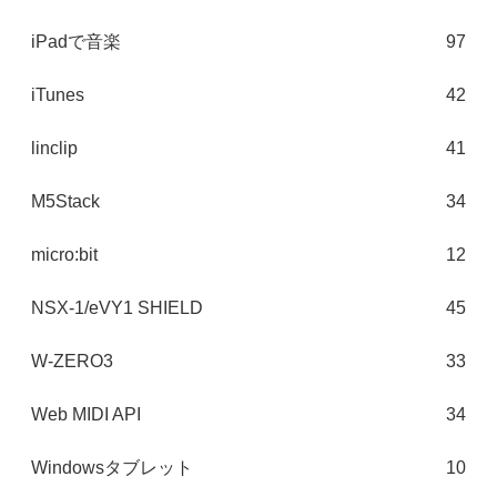
iPadで音楽
97
iTunes
42
linclip
41
M5Stack
34
micro:bit
12
NSX-1/eVY1 SHIELD
45
W-ZERO3
33
Web MIDI API
34
Windowsタブレット
10