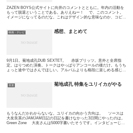
ZAZEN BOYS公式サイトに向井のコメントとともに。年内の活動を
もって脱退ということである。ありえねー！ で、このコメント。
イメージになってるのだな。これはデザイン的な意味なのか、コピペ
防止の意味なのか？ そんなことはどうでもよくて...
感想、まとめて
映画・テレビ
9月1日。菊地成孔DUB SEXTET。 赤坂ブリッツ。意外と全席指
定。はりつめた演奏。トークはやっぱりアンコールの後だけ。もうち
ょっと途中ではさんでほしい。アルバムよりも格段に楽しめる感じ。
これで踊りたいんだけれども。着席はいかんとも。...
菊地成孔 特集をユリイカがやる
音楽
もうなんだかわからないな。ユリイカの向かう方向は。 ソースは
大友良英のJAMJAM日記の日記を書けなかった3日間にやったのは。
Green Zone 大友さんは5000字書いたそうです。インタビューじゃ
なくって原稿ってとこが、あれですね...