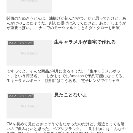
関西のたぬきうどんは、油揚げが刻んだやつ、だと思ってたけど、あ
んかけのことだそうだ。刻んだ揚げは入ってたけど。あと、しょうが
が重要っぽい。 ナニワのモーツァルトことキダ・タローも出演。
ほんとはショパンが好きだそうだ。 「かに道楽」「アホ...
生キャラメルが自宅で作れる
グルメ・クッキング
ですってよ。そんな商品が4月に出るそうだ。「生キャラメルポッ
ト」という商品名。 しかもすでにAmazonで予約可能になってる。
生キャラメルポット 説明にはこうある。 電子レンジで生キャラメ
ルが作れる。作り方は簡単。材料をそろえて、電子レ...
見たことないよ
グルメ・クッキング
CMを初めて見たときはそうでもなかったのだけど、最近とっても暑
いので飲みたいと思った。ペプシブラック。 6月中頃にはこんなの