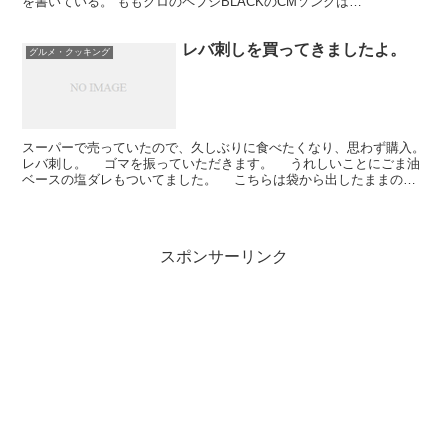
を書いている。 ももクロのペプシBLACKのCMソングは
EVERYBODY DANCE NOWか？。 で、暑さが厳...
レバ刺しを買ってきましたよ。
グルメ・クッキング
スーパーで売っていたので、久しぶりに食べたくなり、思わず購入。
レバ刺し。 ゴマを振っていただきます。 うれしいことにごま油
ベースの塩ダレもついてました。 こちらは袋から出したままのレ
バ刺し。 で。 その味は。 まずっ！
スポンサーリンク