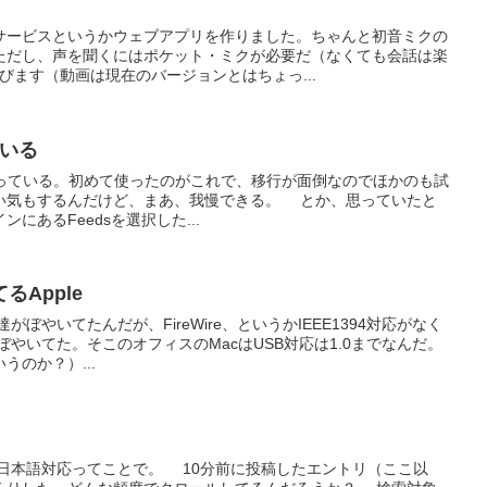
サービスというかウェブアプリを作りました。ちゃんと初音ミクの
ただし、声を聞くにはポケット・ミクが必要だ（なくても会話は楽
びます（動画は現在のバージョンとはちょっ...
ている
esを使っている。初めて使ったのがこれで、移行が面倒なのでほかのも試
い気もするんだけど、まあ、我慢できる。 とか、思っていたと
にあるFeedsを選択した...
てるApple
がぼやいてたんだが、FireWire、というかIEEE1394対応がなく
やいてた。そこのオフィスのMacはUSB対応は1.0までなんだ。
のか？）...
始。日本語対応ってことで。 10分前に投稿したエントリ（ここ以