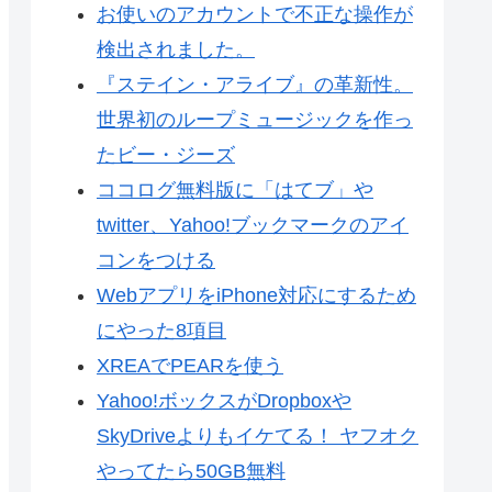
お使いのアカウントで不正な操作が
検出されました。
『ステイン・アライブ』の革新性。
世界初のループミュージックを作っ
たビー・ジーズ
ココログ無料版に「はてブ」や
twitter、Yahoo!ブックマークのアイ
コンをつける
WebアプリをiPhone対応にするため
にやった8項目
XREAでPEARを使う
Yahoo!ボックスがDropboxや
SkyDriveよりもイケてる！ ヤフオク
やってたら50GB無料