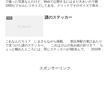
で撮った写真なんだけど、Webで公開するにはまだ大きいので横
1000ピクセルにリサイズしてある。クリックでそのサイズで表示に
なります。
謎のステッカー
写真
これなんだろう？ いまさらながら掲載。 恵比寿駅の東口あたり
で見つけた謎のステッカー。 これはガムの包み紙の折り方？ ち
ょっと離れたところには、同じステッカーが3枚並んで。 2010年の
5月に撮影。 謎のステッカーといえば、以前に...
スポンサーリンク