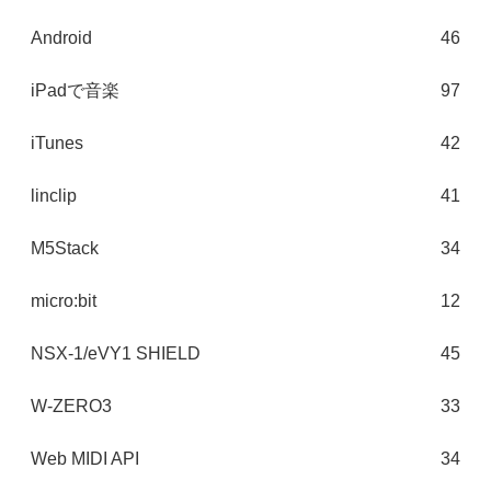
Android
46
iPadで音楽
97
iTunes
42
linclip
41
M5Stack
34
micro:bit
12
NSX-1/eVY1 SHIELD
45
W-ZERO3
33
Web MIDI API
34