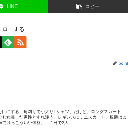
LINE
コピー
ォローする
point
を目にする。角刈りで小太りTシャツ、だけど、ロングスカート。
も女装した男性とすれ違う。レギンスにミニスカート、服装はま
mでけっこういい体格。 1日で2人...