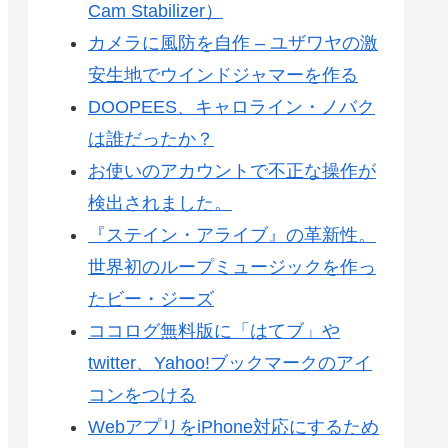
Cam Stabilizer）
カメラに風防を自作 – ユザワヤの激
安生地でウインドジャマーを作る
DOOPEES、キャロライン・ノバク
は誰だったか？
お使いのアカウントで不正な操作が
検出されました。
『ステイン・アライブ』の革新性。
世界初のループミュージックを作っ
たビー・ジーズ
ココログ無料版に「はてブ」や
twitter、Yahoo!ブックマークのアイ
コンをつける
WebアプリをiPhone対応にするため