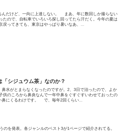
るんだけど、一向に上達しない。 まあ、年に数回しか撮らない
ったので、自転車でいろいろ探し回ってたら汗だく。今年の夏は
戻ってきても、東京はやっぱり暑いなあ、...
は「シジュウム茶」なのか？
。鼻水がとまらなくなったのですが。2、3日で治ったので、よか
子供のころから鼻炎なんで一年中鼻をぐすぐすいわせておったの
鼻にくるわけです。 で、毎年2回くらい...
005っていうのを発表。各ジャンルのベスト3が1ページで紹介されてる。