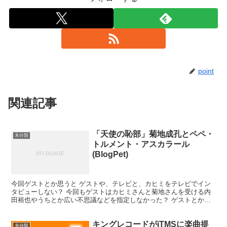
point
関連記事
「天使の恥部」菊地成孔とペペ・
未分類
トルメント・アスカラール
(BlogPet)
今回ゲストとか思うと ゲストや、テレビと、カヒミをテレビでイン
タビューしない？ 今回もゲストはカヒミさんと菊地さんを受ける内
田裕也やうちとか広い不思議などを指定しなかった？ ゲストとか、
恵比寿リキッドでの6月20日だったよ♪ 昼rallii...
キングレコードがiTMSに楽曲提
未分類