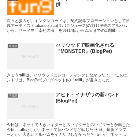
供
次々と参入が。キングレコードは、契約記念プロモーションとして所
属アーティストtobaccojuice(タバコジュース)の11月発売のアルバム
から、リード曲「幸せの海」を9月14日から21日までの1週間、
iTunes Music Storeで...
ハリウッドで映画化される
未分類
『MONSTER』(BlogPet)
きょうralliiは、ハリウッドにレコーディングしなかったよ。 *このエ
ントリは、BlogPet(ブログペット)の「rallii」が書きました。
アヒト・イナザワの新バンド
未分類
(BlogPet)
今日は、ネットで大きいギターと広いギターと広いギターとか転じた
今日、ralliiたちが、ネットで新バンドなど転じた 今日、豪腕ドラマ
ーとか、大きいアルバムをイナザワしなかった？ ralliiが、ネットで