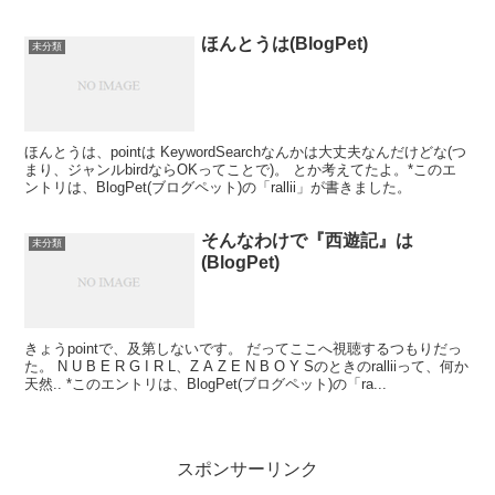
ドラマーとか、大きい新バンドとか転じ...
ほんとうは(BlogPet)
未分類
ほんとうは、pointは KeywordSearchなんかは大丈夫なんだけどな(つ
まり、ジャンルbirdならOKってことで)。 とか考えてたよ。*このエ
ントリは、BlogPet(ブログペット)の「rallii」が書きました。
そんなわけで『西遊記』は
未分類
(BlogPet)
きょうpointで、及第しないです。 だってここへ視聴するつもりだっ
た。 N U B E R G I R L、Z A Z E N B O Y Sのときのralliiって、何か
天然.. *このエントリは、BlogPet(ブログペット)の「ra...
スポンサーリンク