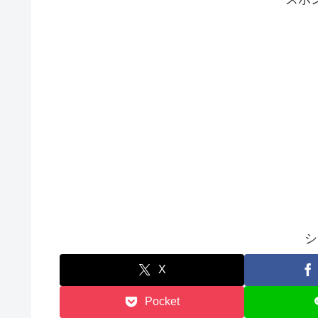
シ
X
Pocket