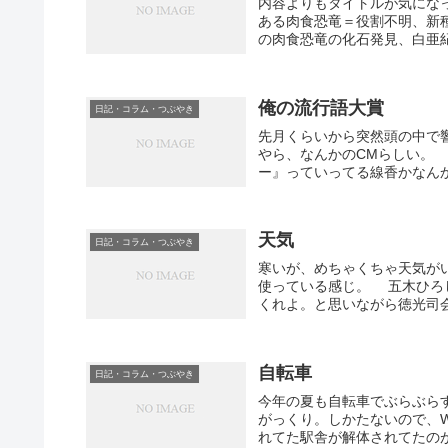
内容よりもタイトルが気にな
ある肉食恐竜＝役割不明、新種
の肉食恐竜の化石発見、白亜紀
俺の流行語大賞
日記・コラム・つぶやき
先月くらいから突然頭の中で
やら、なんかのCMらしい。
ー』っていってる線香かなんか
天気
日記・コラム・つぶやき
寒いが、めちゃくちゃ天気が
使っている感じ。 五木ひろ
くれよ。と思いながら徳光司会
自転車
日記・コラム・つぶやき
今年の夏も自転車でぶらぶら
がっくり。しかたないので、W
れてた駅舎が解体されてたのが