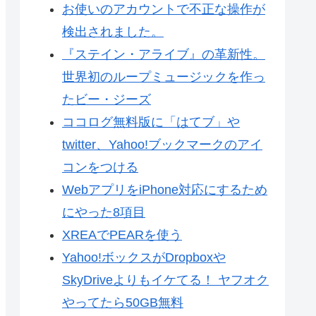
お使いのアカウントで不正な操作が
検出されました。
『ステイン・アライブ』の革新性。
世界初のループミュージックを作っ
たビー・ジーズ
ココログ無料版に「はてブ」や
twitter、Yahoo!ブックマークのアイ
コンをつける
WebアプリをiPhone対応にするため
にやった8項目
XREAでPEARを使う
Yahoo!ボックスがDropboxや
SkyDriveよりもイケてる！ ヤフオク
やってたら50GB無料