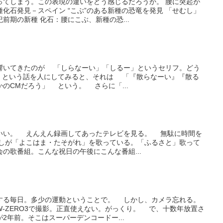
ってしまう。この表現の違いをどう感じるだろうか。 腰に突起が
化石発見－スペイン “こぶ”のある新種の恐竜を発見 「せむし」
前期の新種 化石：腰にこぶ、新種の恐...
響いてきたのが 「しらなーい」「しるー」というセリフ。どう
 という話を人にしてみると、それは 「『散らなーい』『散る
のCMだろう」 という。 さらに「...
いい。 えんえん録画してあったテレビを見る。 無駄に時間を
しが「よこはま・たそがれ」を歌っている。「ふるさと」歌って
の歌番組。こんな祝日の午後にこんな番組...
する毎日。多少の運動ということで。 しかし、カメラ忘れる。
-ZERO3で撮影。正直使えない。がっくり。 で、十数年放置さ
2年前。そこはスーパーデンコードー...