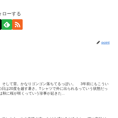
ォローする
point
雨、そして雷。かなりゴンゴン落ちてるっぽい。 3年前にもこうい
の日は20度を越す暑さ。Tシャツで外に出られるっていう状態だっ
秋に桜が咲くっていう珍事が起きた...