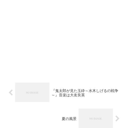
『鬼太郎が見た玉砕～水木しげるの戦争
～』音楽は大友良英
夏の風景