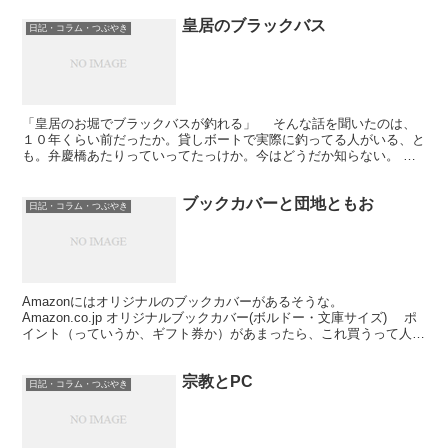
皇居のブラックバス
日記・コラム・つぶやき
「皇居のお堀でブラックバスが釣れる」 そんな話を聞いたのは、
１０年くらい前だったか。貸しボートで実際に釣ってる人がいる、と
も。弁慶橋あたりっていってたっけか。今はどうだか知らない。
で、こんなニュース。 皇居お濠の外来魚、３万匹を電気...
ブックカバーと団地ともお
日記・コラム・つぶやき
Amazonにはオリジナルのブックカバーがあるそうな。
Amazon.co.jp オリジナルブックカバー(ボルドー・文庫サイズ) ポ
イント（っていうか、ギフト券か）があまったら、これ買うって人が
多いんだとか。 じゃあ、団地ともおを買う...
宗教とPC
日記・コラム・つぶやき