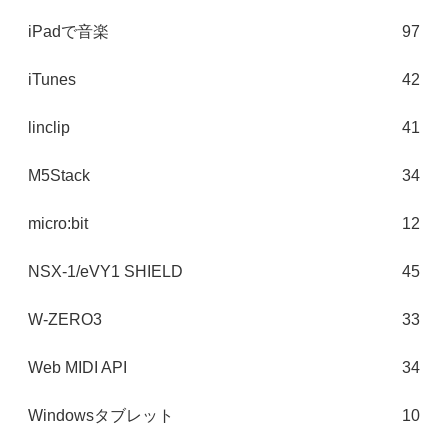
iPadで音楽
97
iTunes
42
linclip
41
M5Stack
34
micro:bit
12
NSX-1/eVY1 SHIELD
45
W-ZERO3
33
Web MIDI API
34
Windowsタブレット
10