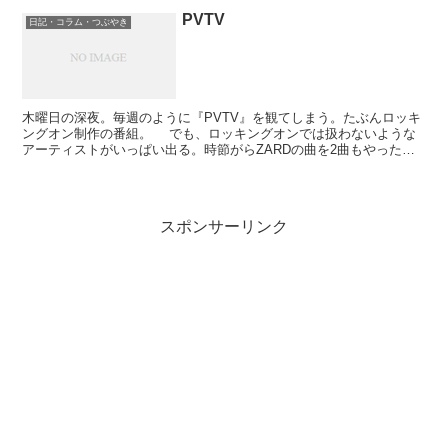
PVTV
日記・コラム・つぶやき
木曜日の深夜。毎週のように『PVTV』を観てしまう。たぶんロッキ
ングオン制作の番組。 でも、ロッキングオンでは扱わないような
アーティストがいっぱい出る。時節がらZARDの曲を2曲もやった
り。しかも、すごい持ち上げようだ。 ケツメイシのP...
スポンサーリンク