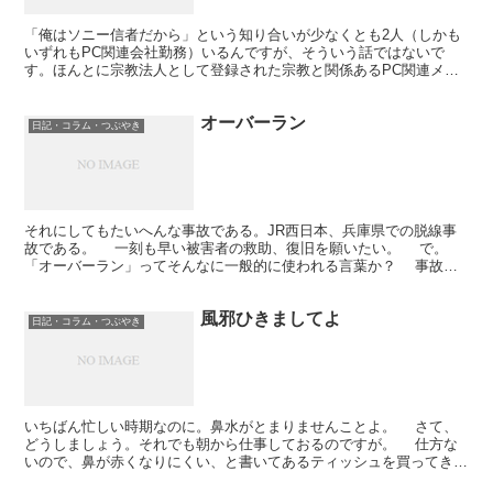
「俺はソニー信者だから」という知り合いが少なくとも2人（しかも
いずれもPC関連会社勤務）いるんですが、そういう話ではないで
す。ほんとに宗教法人として登録された宗教と関係あるPC関連メー
カーの話をします。 たとえば、10年くらい前に大事件を...
オーバーラン
日記・コラム・つぶやき
それにしてもたいへんな事故である。JR西日本、兵庫県での脱線事
故である。 一刻も早い被害者の救助、復旧を願いたい。 で。
「オーバーラン」ってそんなに一般的に使われる言葉か？ 事故を
伝えるアナウンサーが言うのはわかるが。 実際に事...
風邪ひきましてよ
日記・コラム・つぶやき
いちばん忙しい時期なのに。鼻水がとまりませんことよ。 さて、
どうしましょう。それでも朝から仕事しておるのですが。 仕方な
いので、鼻が赤くなりにくい、と書いてあるティッシュを買ってきま
した。これが何日もつものか。 だいたい、もともと鼻炎...