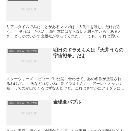
リアルタイムでみたことがあるマンガは「大先生を読む」だけだろ
う。 それは、たぶん、単行本にはならないと思ってたら、あると
き、どっかのいかす出版社がやってくれた。 でも、それは買い逃
してる。まあ、かうほどでもない、とおもってた気はする。 ...
明日のドラえもんは「天井うらの
日記・コラム・つぶやき
宇宙戦争」だよ
スターウォーズ エピソードIII公開に合わせて、あの名作が放送され
るわけだ。 あなどれないね、新ドラえもん。 アーレ・オッカナ
姫、ってのが出てくるはずなんだけど。これはさすがにアミダラにひ
っかけたものになってたりするのかな？ 映画もはや...
金環食バブル
日記・コラム・つぶやき
久々に書店に行くと、金環食をあてこんだ書籍・ムックの類がずらり