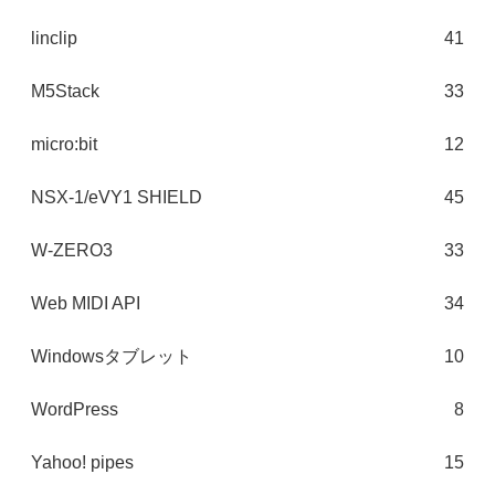
linclip
41
M5Stack
33
micro:bit
12
NSX-1/eVY1 SHIELD
45
W-ZERO3
33
Web MIDI API
34
Windowsタブレット
10
WordPress
8
Yahoo! pipes
15