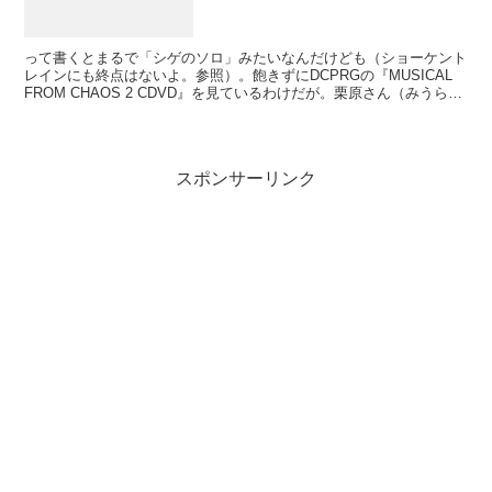
って書くとまるで「シゲのソロ」みたいなんだけども（ショーケント
レインにも終点はないよ。参照）。飽きずにDCPRGの『MUSICAL
FROM CHAOS 2 CDVD』を見ているわけだが。栗原さん（みうらじ
ゅんの『DTF』で意図せずに演奏し...
スポンサーリンク