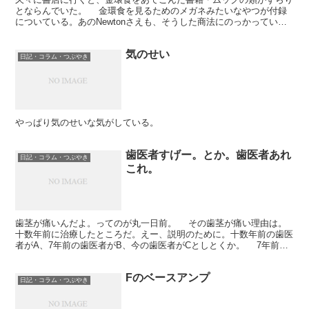
とならんでいた。 金環食を見るためのメガネみたいなやつが付録
についている。あのNewtonさえも、そうした商法にのっかっている
のだった。いや、のっかっているのか、牽引しているの...
気のせい
日記・コラム・つぶやき
やっぱり気のせいな気がしている。
歯医者すげー。とか。歯医者あれ
日記・コラム・つぶやき
これ。
歯茎が痛いんだよ。ってのが丸一日前。 その歯茎が痛い理由は。
十数年前に治療したところだ。えー、説明のために。十数年前の歯医
者がA、7年前の歯医者がB、今の歯医者がCとしとくか。 7年前、
歯がすんげー痛くて、仕事を抜け出して近所の歯医者を...
Fのベースアンプ
日記・コラム・つぶやき