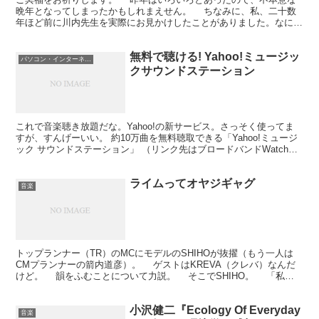
晩年となってしまったかもしれまえせん。 ちなみに、私、二十数
年ほど前に川内先生を実際にお見かけしたことがありました。なにぶ
ん、子供だったので、「あのレインボーマンの人か！」とは...
無料で聴ける! Yahoo!ミュージッ
パソコン・インターネット
クサウンドステーション
これで音楽聴き放題だな。Yahoo!の新サービス。さっそく使ってま
すが、すんげーいい。 約10万曲を無料聴取できる「Yahoo!ミュージ
ック サウンドステーション」 （リンク先はブロードバンドWatchの
ニュース） Windowsのみ、って...
ライムってオヤジギャグ
音楽
トップランナー（TR）のMCにモデルのSHIHOが抜擢（もう一人は
CMプランナーの箭内道彦）。 ゲストはKREVA（クレバ）なんだ
けど。 韻をふむことについて力説。 そこでSHIHO。 「私か
ら見たらオヤジギャグっぽい感じがするんで...
小沢健二『Ecology Of Everyday
音楽