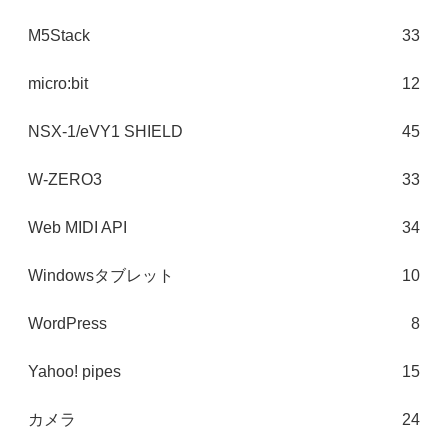
M5Stack
33
micro:bit
12
NSX-1/eVY1 SHIELD
45
W-ZERO3
33
Web MIDI API
34
Windowsタブレット
10
WordPress
8
Yahoo! pipes
15
カメラ
24