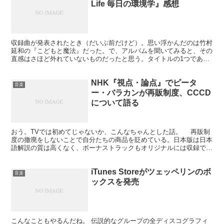
Life 毎日の環境学』感想
収録曲が発表されたとき（だいぶ前だけど）。思い浮かんだのは竹村
延和の『こどもと魔法』だった。で、アルバムを聞いてみると、その
直感はさほど外れていないものだったと思う。タイトルの1つである
『空飛ぶ政府』から想起されたイメージとか。エレクトロと...
NHK『視点・論点』でピータ
音楽
ー・バラカンが再販制度、CCCD
について語る
おう。TVでは初めてじゃないか、こんなちゃんとした話。 再販制
度の撤廃をしないことで自分たちの商品を貶めている。日本版は日本
語解説の質は高くなく、ボーナストラックもオリジナルには収録でき
なかった理由がわかるもの。大手レコード会社の最大の義...
iTunes Storeがツェッペリンのボ
音楽
ックスを発売
こんなこともやるんだね。 伝説的なグループの全ディスコグラフィ