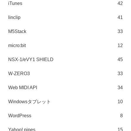
iTunes
42
linclip
41
M5Stack
33
micro:bit
12
NSX-1/eVY1 SHIELD
45
W-ZERO3
33
Web MIDI API
34
Windowsタブレット
10
WordPress
8
Yahoo! pipes
15