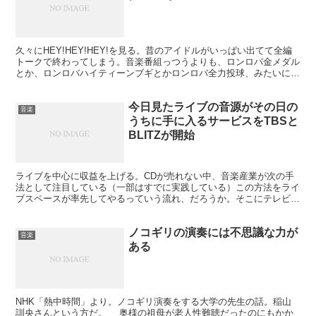
久々にHEY!HEY!HEY!を見る。昔のアイドルがいっぱい出てて全編
トークで終わってしまう。音楽番組っつうよりも、ロンロバ金メダル
とか、ロンロバハイティーンブギとかロンロバ全力投球、みたいにな
っておったですよ。 で、エンディングテーマが...
今日見たライブの音源がその日の
音楽
うちに手に入るサービスをTBSと
BLITZが開始
ライブを中心に収益を上げる。CDが売れない中、音楽産業が次の手
法として注目している（一部はすでに実践している）この方法をライ
ブスペースが率先してやるっていう流れ、だろうか。そこにテレビ局
がからんんでいるのがおもしろいところ。 TBSがライブ...
ノコギリの演奏には不思議な力が
音楽
ある
NHK「熱中時間」より。ノコギリ演奏をする大学の先生の話。稲山
訓央さんという方だ。 奥様の祖母が老人性難聴だったのにもかか