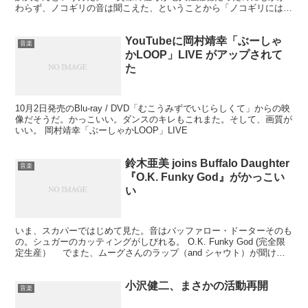
わらず、ノコギリの音は聞こえた、ということから「ノコギリには不
思議な力がある」と思い始める。 専門家（音響関係か医...
YouTubeに岡村靖幸「ぶーしゃ
音楽
かLOOP」LIVE がアップされて
た
10月2日発売のBlu-ray / DVD「むこうみずでいじらしくて」からの映
像だそうだ。かっこいい。ダンスのキレもこれまた。そして、画質が
いい。 岡村靖幸「ぶーしゃかLOOP」LIVE
鈴木亜美 joins Buffalo Daughter
音楽
『O.K. Funky God』がかっこい
い
いま、スカパーではじめて見た。音はバッファロー・ドーターそのも
の。シュガーのカッティングがしびれる。 O.K. Funky God (完全限
定生産） でまた、ムーグさんのラップ（and シャウト）が聞け
る。それにかぶせて鈴木亜美もシャウト...
小沢健二、まさかの活動再開
音楽