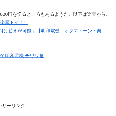
1000円を切るところもあるようだ。以下は楽天から。
の楽器トイ！）
付け替えが可能」【明和電機・オタマトーン・楽
Y 明和電機 チワワ笛
ンサーリンク