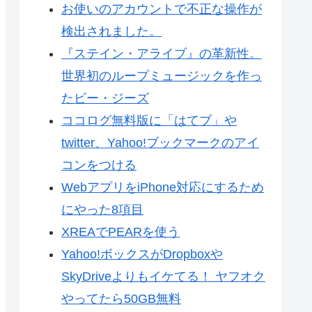
お使いのアカウントで不正な操作が
検出されました。
『ステイン・アライブ』の革新性。
世界初のループミュージックを作っ
たビー・ジーズ
ココログ無料版に「はてブ」や
twitter、Yahoo!ブックマークのアイ
コンをつける
WebアプリをiPhone対応にするため
にやった8項目
XREAでPEARを使う
Yahoo!ボックスがDropboxや
SkyDriveよりもイケてる！ ヤフオク
やってたら50GB無料