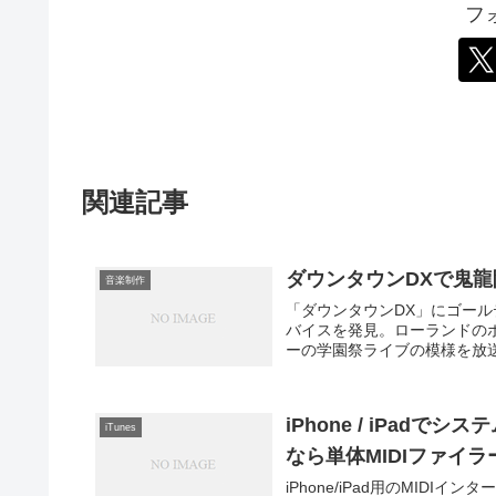
フ
関連記事
ダウンタウンDXで鬼龍
音楽制作
「ダウンタウンDX」にゴー
バイスを発見。ローランドのボ
ーの学園祭ライブの模様を放送
iPhone / iPa
iTunes
なら単体MIDIファイラ
iPhone/iPad用のMID