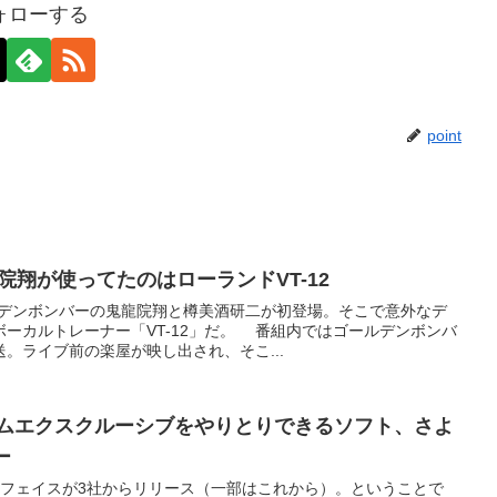
ォローする
point
院翔が使ってたのはローランドVT-12
ルデンボンバーの鬼龍院翔と樽美酒研二が初登場。そこで意外なデ
ーカルトレーナー「VT-12」だ。 番組内ではゴールデンボンバ
。ライブ前の楽屋が映し出され、そこ...
dでシステムエクスクルーシブをやりとりできるソフト、さよ
ー
Iインターフェイスが3社からリリース（一部はこれから）。ということで