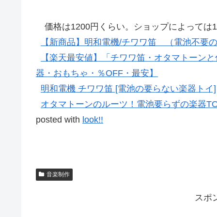
価格は1200円くらい。ショップによっては
【新商品】明和電機/チワワ笛 （電池不要
【楽天最安値】「チワワ笛・オタマトーンと
器・おもちゃ・％OFF・最安】
明和電機 チワワ笛 [電池の要らない楽器トイ]
オタマトーンのルーツ！電池要らずの楽器TO
posted with
look!!
音楽制作
スポ