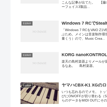
こんな記事が出てた。 【藤本健のDig
ーフェイス3製品...
Windows 7 RCでStea
音楽制作
「Windows 7 RCをVAIO
ぶため。メインは音楽制作環境
量くう）ので、Music Crea...
KORG nanoKONT
音楽制作
楽天の島村楽器よりメールが
るなあ。 島村楽器。
ヤマハCBX-K1 XG
音楽制作
いつも忘れるのでメモ。 トップパ
びにON/OFFが切り替わる（S
らのデータをMIDI OUTにそのま