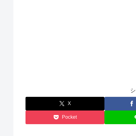
シ
X
Pocket