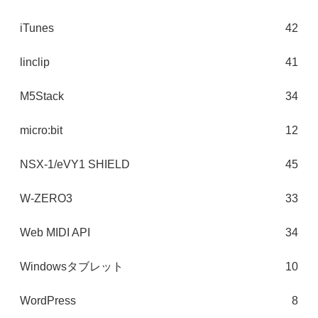
iTunes
42
linclip
41
M5Stack
34
micro:bit
12
NSX-1/eVY1 SHIELD
45
W-ZERO3
33
Web MIDI API
34
Windowsタブレット
10
WordPress
8