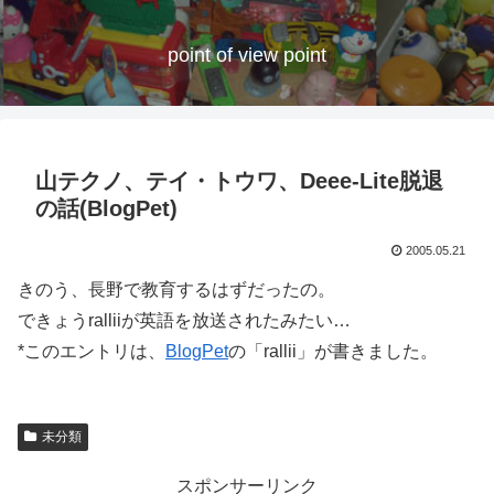
point of view point
山テクノ、テイ・トウワ、Deee-Lite脱退
の話(BlogPet)
2005.05.21
きのう、長野で教育するはずだったの。
できょうralliiが英語を放送されたみたい…
*このエントリは、
BlogPet
の「rallii」が書きました。
未分類
スポンサーリンク