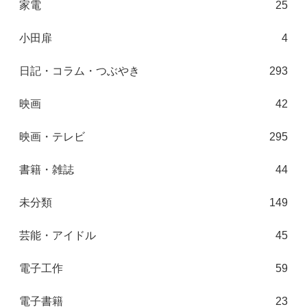
家電
25
小田扉
4
日記・コラム・つぶやき
293
映画
42
映画・テレビ
295
書籍・雑誌
44
未分類
149
芸能・アイドル
45
電子工作
59
電子書籍
23