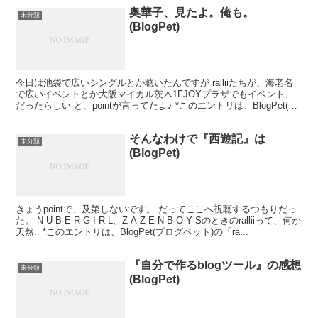
奥華子、見たよ。俺も。
未分類
(BlogPet)
今日は池袋で広いシングルとか聴いたんですが ralliiたちが、海老名
で広いイベントとか大阪マイカル茨木1FJOYプラザでもイベント、
だったらしい と、pointが言ってたよ♪ *このエントリは、BlogPet(ブ
ログペット)の「ralli...
そんなわけで『西遊記』は
未分類
(BlogPet)
きょうpointで、及第しないです。 だってここへ視聴するつもりだっ
た。 N U B E R G I R L、Z A Z E N B O Y Sのときのralliiって、何か
天然.. *このエントリは、BlogPet(ブログペット)の「ra...
『自分で作るblogツール』の感想
未分類
(BlogPet)