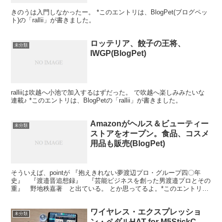
きのうは入門しなかったー。 *このエントリは、BlogPet(ブログペッ
ト)の「rallii」が書きました。
ロッテリア、餃子の王将、
未分類
IWGP(BlogPet)
ralliiは吹越へ小池で加入するはずだった。 で吹越へ楽しみみたいな
連載♪ *このエントリは、BlogPetの「rallii」が書きました。
Amazonがヘルス＆ビューティー
未分類
ストアをオープン。食品、コスメ
用品も販売(BlogPet)
そういえば、pointが 『抱えきれない夢渡辺プロ・グループ四〇年
史』 『渡邉晋追想録』 『芸能ビジネスを創った男渡邉プロとその
重』 野地秩嘉著 と出ている。 とか思ってるよ。*このエントリ
は、BlogPet(ブログペット)の「rallii...
ワイヤレス・エクスプレッショ
未分類
ン・ペダルHAT for M5StickC