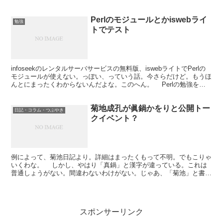
ために、やなせたかし（アンパンマンの人ね）...
Perlのモジュールとかiswebライ
勉強
トでテスト
infoseekのレンタルサーバサービスの無料版、iswebライトでPerlの
モジュールが使えない。っぽい、っていう話。今さらだけど。もうほ
んとにまったくわからないんだよな。このへん。 Perlの勉強をロ
ーカルのFreeBSDでやってたの...
菊地成孔が眞鍋かをりと公開トー
日記・コラム・つぶやき
クイベント？
例によって、菊池日記より。詳細はまったくもって不明。でもこりゃ
いくわな。 しかし、やはり「真鍋」と漢字が違っている。これは
普通しょうがない。間違わないわけがない。じゃあ、「菊池」と書い
てみたり。
スポンサーリンク