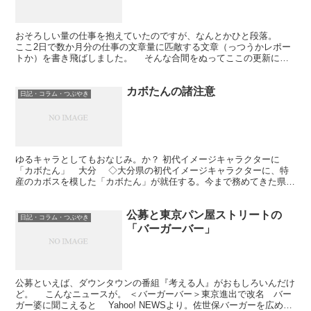
おそろしい量の仕事を抱えていたのですが、なんとかひと段落。
ここ2日で数か月分の仕事の文章量に匹敵する文章（っつうかレポー
トか）を書き飛ばしました。 そんな合間をぬってここの更新にせ
いを出したり（現実逃避）、ココログ仕様変更であわててみ...
カボたんの諸注意
日記・コラム・つぶやき
ゆるキャラとしてもおなじみ。か？ 初代イメージキャラクターに
「カボたん」 大分 ◇大分県の初代イメージキャラクターに、特
産のカボスを模した「カボたん」が就任する。今まで務めてきた県カ
ボス振興協議会の「宣伝役」から格上げされた。 っていうニ...
公募と東京パン屋ストリートの
日記・コラム・つぶやき
「バーガーバー」
公募といえば、ダウンタウンの番組『考える人』がおもしろいんだけ
ど。 こんなニュースが。 ＜バーガーバー＞東京進出で改名 バー
ガー婆に聞こえると Yahoo! NEWSより。佐世保バーガーを広める