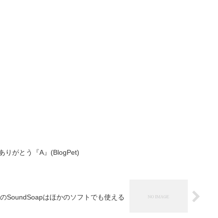
がとう『A』(BlogPet)
」付属のSoundSoapはほかのソフトでも使える