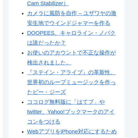
Cam Stabilizer）
カメラに風防を自作 – ユザワヤの激
安生地でウインドジャマーを作る
DOOPEES、キャロライン・ノバク
は誰だったか？
お使いのアカウントで不正な操作が
検出されました。
『ステイン・アライブ』の革新性。
世界初のループミュージックを作っ
たビー・ジーズ
ココログ無料版に「はてブ」や
twitter、Yahoo!ブックマークのアイ
コンをつける
WebアプリをiPhone対応にするため