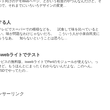
ント向けのデモWebページ、とかいう程度のやつんなんだけど。そ
で。それまでにいろいろデザインの変更...
する人
テレビでスーパーでの模様などを。 試食して味を比べていると
い。味が問題なわけじゃないだろ。 こういう人が小泉自民党に
うなあ。 知らないということは恐ろし...
iswebライトでテスト
サービスの無料版、iswebライトでPerlのモジュールが使えない。っ
けど。もうほんとにまったくわからないんだよな。このへん。
SDでやってたの...
ンサーリンク