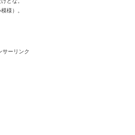
だけどな。
い模様）。
ンサーリンク