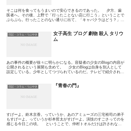
そこは何を食ってもうまいので安心できるのであった。 夕方、歯
医者へ。その後、上野で「行ったことない店に行こう」ということで
ぶらぶら。行ったことのない通りに出て、「キャバクラはどう？」っ
ていう客引きがひどいので、早々に別の通りへ。沖縄料理店...
女子高生 ブログ 劇物 殺人 タリウ
日記・コラム・つぶやき
ム
あの事件の概要が徐々に明らかになる。容疑者の少女のBlogの内容が
公開されるという展開も含めて。 少女のBlogは自身を別人として
設定している。少年としてつづられているのだ。テレビで紹介された
内容を見ると『青の炎』が思い出された。 映画...
『青春の門』
日記・コラム・つぶやき
すげーよ。鈴木京香。っていうか、あのアミューズの三宅裕司の弟子
もすげーよ。っていうか杉本哲太がすげーよ。演技のすごさってのを
感じる今日この頃。 ということで、仲村トオルだけは許されない
くらいひどい。って、『救命病棟24時』の話をてきとーに...