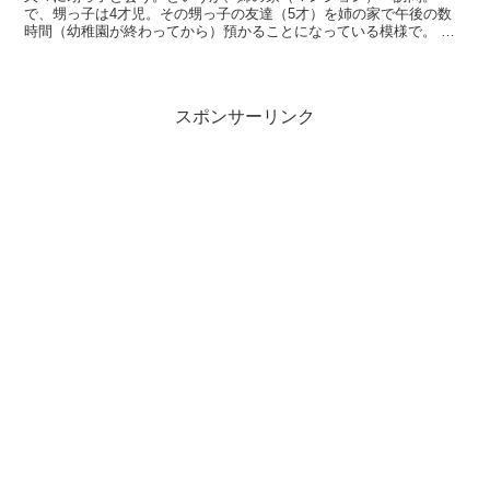
で、甥っ子は4才児。その甥っ子の友達（5才）を姉の家で午後の数
時間（幼稚園が終わってから）預かることになっている模様で。
甥っ子の友達がくる。で、その子がなんとこの寒いなか、半...
スポンサーリンク