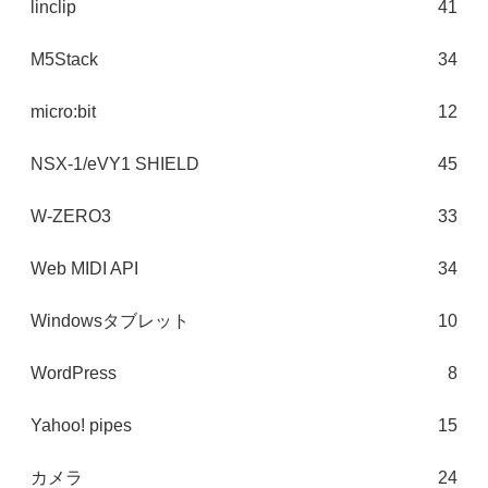
linclip
41
M5Stack
34
micro:bit
12
NSX-1/eVY1 SHIELD
45
W-ZERO3
33
Web MIDI API
34
Windowsタブレット
10
WordPress
8
Yahoo! pipes
15
カメラ
24