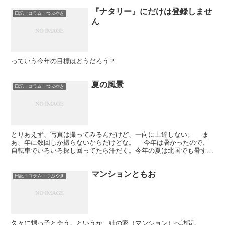
『ナタリー』にだけは登録しませ
日記・コラム・つぶやき
ん
っていう今年の目標はどうだろう？
夏の風景
日記・コラム・つぶやき
とりあえず、写真は撮ってみるんだけど、一向に上達しない。 ま
あ、年に数回しか撮らないからだけどな。 今年は暑かったので、
自転車でいろいろ探し回ってたら汗だく。今年の夏は北国でも暑すぎ
だった。 東京戻ってきても、東京はやっぱり暑いなあ、...
マンションともお
日記・コラム・つぶやき
久々に甥っ子と会う。というか、姉の家（マンション）へ訪問。