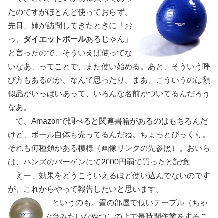
たのですがほとんど使っておらず。
先日、姉が訪問してきたときに「お
っ、
ダイエットボール
あるじゃん」
と言ったので、そういえば使ってな
いなあ、ってことで、また使い始める。あと、そういう呼
び方もあるのか、なんて思ったり。まあ、こういうのは類
似品がいっぱいあって、いろんな名前がついてるんだろう
なあ。
で、Amazonで調べると関連書籍があるのはもちろんだ
けど、ボール自体も売ってるんだね。ちょっとびっくり。
それも何種類かある模様（画像リンクの先参照）。おいら
は、ハンズのバーゲンにて2000円弱で買ったと記憶。
えー、効果をどうこういえるほど使い込んでないのです
が、これからやって報告したいと思います。
というのも。畳の部屋で低いテーブル（ちゃ
ぶ台みたいなやつ）の上で長時間作業をするこ