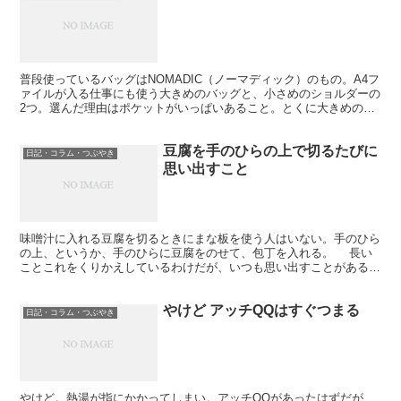
普段使っているバッグはNOMADIC（ノーマディック）のもの。A4フ
ァイルが入る仕事にも使う大きめのバッグと、小さめのショルダーの
2つ。選んだ理由はポケットがいっぱいあること。とくに大きめのや
つはサイドに折りたたみ傘と500mlのペットボト...
豆腐を手のひらの上で切るたびに
日記・コラム・つぶやき
思い出すこと
味噌汁に入れる豆腐を切るときにまな板を使う人はいない。手のひら
の上、というか、手のひらに豆腐をのせて、包丁を入れる。 長い
ことこれをくりかえしているわけだが、いつも思い出すことがある。
いまだに。 大学進学に際して、上京、その2年前に上京...
やけど アッチQQはすぐつまる
日記・コラム・つぶやき
やけど。熱湯が指にかかってしまい。アッチQQがあったはずだが、