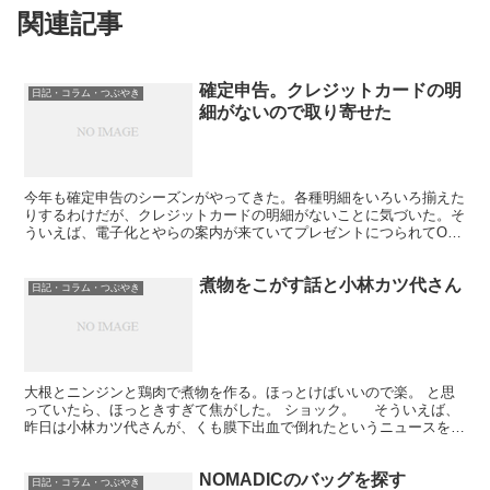
関連記事
確定申告。クレジットカードの明
日記・コラム・つぶやき
細がないので取り寄せた
今年も確定申告のシーズンがやってきた。各種明細をいろいろ揃えた
りするわけだが、クレジットカードの明細がないことに気づいた。そ
ういえば、電子化とやらの案内が来ていてプレゼントにつられてOK
したのだった。紙の明細がない！ 紙の明細が残ってない...
煮物をこがす話と小林カツ代さん
日記・コラム・つぶやき
大根とニンジンと鶏肉で煮物を作る。ほっとけばいいので楽。 と思
っていたら、ほっときすぎて焦がした。 ショック。 そういえば、
昨日は小林カツ代さんが、くも膜下出血で倒れたというニュースをや
っていた。大丈夫でしょうか？ 息子のケンタロウがイン...
NOMADICのバッグを探す
日記・コラム・つぶやき