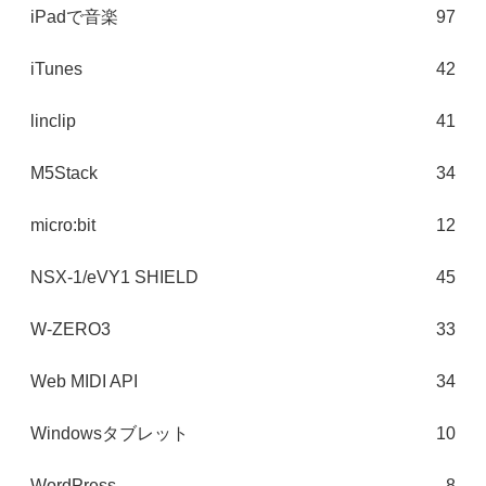
iPadで音楽
97
iTunes
42
linclip
41
M5Stack
34
micro:bit
12
NSX-1/eVY1 SHIELD
45
W-ZERO3
33
Web MIDI API
34
Windowsタブレット
10
WordPress
8