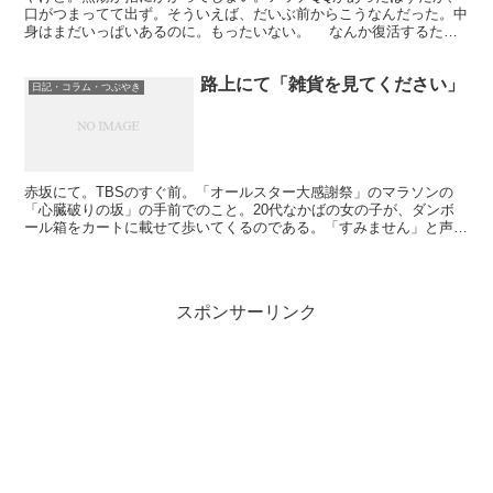
口がつまってて出ず。そういえば、だいぶ前からこうなんだった。中
身はまだいっぱいあるのに。もったいない。 なんか復活するため
の方法とかがあるんだろうか。おしえてほしい。お湯につけ...
路上にて「雑貨を見てください」
日記・コラム・つぶやき
赤坂にて。TBSのすぐ前。「オールスター大感謝祭」のマラソンの
「心臓破りの坂」の手前でのこと。20代なかばの女の子が、ダンボ
ール箱をカートに載せて歩いてくるのである。「すみません」と声を
かけてくる。道を聞かれるのかと思ったのだが。出てきた言...
スポンサーリンク