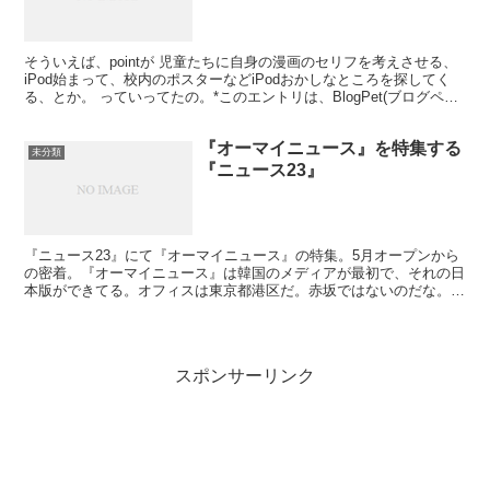
そういえば、pointが 児童たちに自身の漫画のセリフを考えさせる、
iPod始まって、校内のポスターなどiPodおかしなところを探してく
る、とか。 っていってたの。*このエントリは、BlogPet(ブログペッ
ト)の「rallii」が書きまし...
『オーマイニュース』を特集する
未分類
『ニュース23』
『ニュース23』にて『オーマイニュース』の特集。5月オープンから
の密着。『オーマイニュース』は韓国のメディアが最初で、それの日
本版ができてる。オフィスは東京都港区だ。赤坂ではないのだな。き
っと。 編集長の鳥越俊太郎は、「インターネットの（...
スポンサーリンク