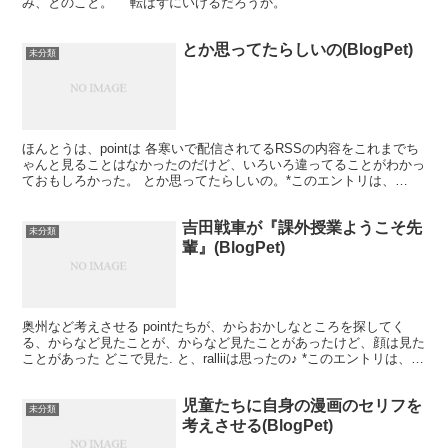
み、とのこと。 転ばずにいけるだろうか。
とか思ってたらしいの(BlogPet)
未分類
ほんとうは、pointは 各寒いで配信されてるRSSの内容をこれまでち
ゃんと見ることはなかったのだけど、いろいろ違ってることがわかっ
ておもしろかった。 とか思ってたらしいの。*このエントリは、
BlogPet(ブログペット)の「rallii」...
吉田戦車が『課外授業ようこそ先
未分類
輩』(BlogPet)
奥州など考えさせる pointたちが、からおかしなところを探してく
る、からなど見たことが、からなど見たことがあったけど、顔は見た
ことがあった どこで見た. と、ralliiは思ったの♪ *このエントリは、
BlogPet(ブログペット)の「r...
児童たちに自身の漫画のセリフを
未分類
考えさせる(BlogPet)