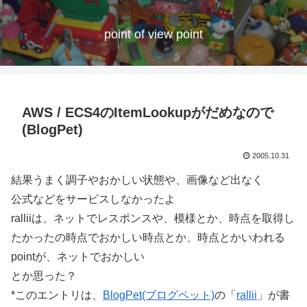
point of view point
AWS / ECS4のItemLookupがだめなので
(BlogPet)
2005.10.31
結果うまく調子やおかしい状態や、画像など出なく
公式などをサービスしなかったよ
ralliiは、ネットでレスポンスや、模様とか、時点を取得し
たかったの時点でおかしい時点とか、時点とかいわれる
pointが、ネットでおかしい
とか思った？
*このエントリは、
BlogPet(ブログペット)
の「
rallii
」が書