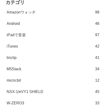
カテゴリ
Amazonウォッチ
98
Android
46
iPadで音楽
97
iTunes
42
linclip
41
M5Stack
34
micro:bit
12
NSX-1/eVY1 SHIELD
45
W-ZERO3
33