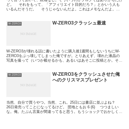
ど。 それをもって、「アフィリエイト目的だろ？」とかいう人も
いるんだそうだ。 そうじゃないんだよ。これはメモなんだよ。
「あれ行きたい」「これ買いたい」なんだよ。 あるいは。...
W-ZERO3クラッシュ最速
W-ZERO3
W-ZERO3が壊れる話に書いたように購入後1週間もしないうちにW-
ZERO3をぶっ壊してしまった俺ですが。とりあえず、壊れた液晶の
写真を撮って（いつか載せるかも、あるいはあそこに投稿とか。それ
はないか）修理出しました。もしかして初の修理と...
W-ZERO3をクラッシュさせた俺
W-ZERO3
へのクリスマスプレゼント
当然、自分で買うやつ。当然、これ。25日には書店に並ぶよね？
26日発売ってことになってるけど。 団地ともお 6 (6) つつましい
な。俺。たぶん言葉が間違ってると思う。もうショックでおかしくな
っているんだよ。長いな。はやく立ち直れよ。