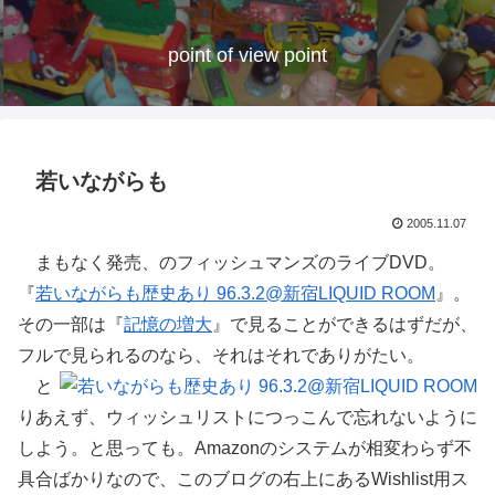
point of view point
若いながらも
2005.11.07
まもなく発売、のフィッシュマンズのライブDVD。
『
若いながらも歴史あり 96.3.2@新宿LIQUID ROOM
』。
その一部は『
記憶の増大
』で見ることができるはずだが、
フルで見られるのなら、それはそれでありがたい。
と
りあえず、ウィッシュリストにつっこんで忘れないように
しよう。と思っても。Amazonのシステムが相変わらず不
具合ばかりなので、このブログの右上にあるWishlist用ス