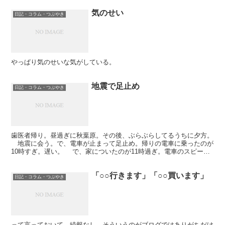
気のせい
日記・コラム・つぶやき
やっぱり気のせいな気がしている。
地震で足止め
日記・コラム・つぶやき
歯医者帰り。昼過ぎに秋葉原。その後、ぶらぶらしてるうちに夕方。
地震に会う。で、電車が止まって足止め。帰りの電車に乗ったのが
10時すぎ。遅い。 で、家についたのが11時過ぎ。電車のスピード
も押さえ気味で。たいへんだったなり。
「○○行きます」「○○買います」
日記・コラム・つぶやき
って言っておいて、続報なし。そういうのがブログではありがちだけ