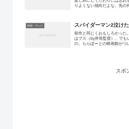
楽しみにしてたわりには忘れ
りよくない傾向だよな。先の何
スパイダーマン2泣け
映画・テレビ
前作と同じくおもしろかった
はブス（by井筒監督）。で
の、ららぽーとの映画館がつい
スポ