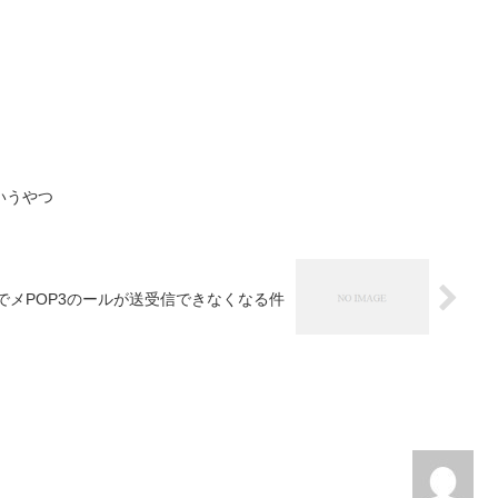
いうやつ
O3でメPOP3のールが送受信できなくなる件