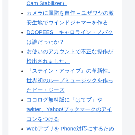
Cam Stabilizer）
カメラに風防を自作 – ユザワヤの激
安生地でウインドジャマーを作る
DOOPEES、キャロライン・ノバク
は誰だったか？
お使いのアカウントで不正な操作が
検出されました。
『ステイン・アライブ』の革新性。
世界初のループミュージックを作っ
たビー・ジーズ
ココログ無料版に「はてブ」や
twitter、Yahoo!ブックマークのアイ
コンをつける
WebアプリをiPhone対応にするため