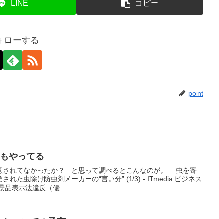
LINE
コピー
ォローする
point
年もやってる
意されてなかったか？ と思って調べるとこんなのが。 虫を寄
た虫除け防虫剤メーカーの“言い分” (1/3) - ITmedia ビジネス
品表示法違反（優...