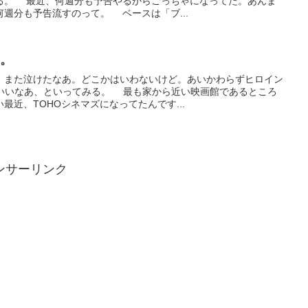
る。 最近、何週分も予告やるからごっちゃになってた。あんま
週分も予告流すのって。 ベースは「ブ...
た。
。また泣けたなあ。どこかはいわないけど。あいかわらずヒロイン
もいいなあ、といってみる。 最も家から近い映画館であるところ
最近、TOHOシネマズになってたんです...
ンサーリンク