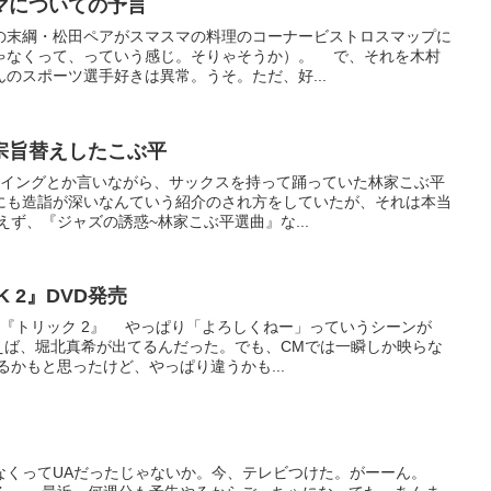
マについての予言
の末綱・松田ペアがスマスマの料理のコーナービストロスマップに
ゃなくって、っていう感じ。そりゃそうか）。 で、それを木村
のスポーツ選手好きは異常。うそ。ただ、好...
宗旨替えしたこぶ平
スイングとか言いながら、サックスを持って踊っていた林家こぶ平
にも造詣が深いなんていう紹介のされ方をしていたが、それは本当
ず、『ジャズの誘惑~林家こぶ平選曲』な...
 2』DVD発売
の『トリック 2』 やっぱり「よろしくねー」っていうシーンが
えば、堀北真希が出てるんだった。でも、CMでは一瞬しか映らな
かもと思ったけど、やっぱり違うかも...
なくってUAだったじゃないか。今、テレビつけた。がーーん。