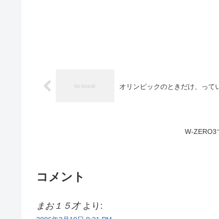
オリンピックのときだけ、って
W-ZER
コメント
まお１５才
より: