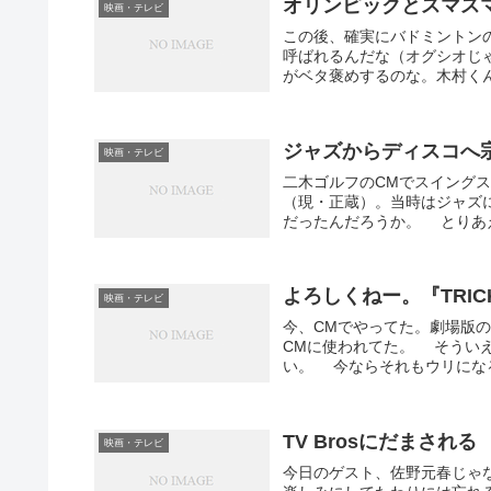
オリンピックとスマス
映画・テレビ
この後、確実にバドミントン
呼ばれるんだな（オグシオじ
がベタ褒めするのな。木村くん
ジャズからディスコへ
映画・テレビ
二木ゴルフのCMでスイング
（現・正蔵）。当時はジャズ
だったんだろうか。 とりあえ
よろしくねー。『TRICK
映画・テレビ
今、CMでやってた。劇場版
CMに使われてた。 そうい
い。 今ならそれもウリになる
TV Brosにだまされる
映画・テレビ
今日のゲスト、佐野元春じゃ