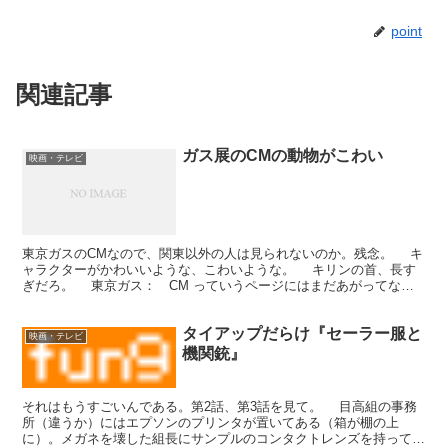
point
関連記事
ガス展のCMの動物がこわい
映画・テレビ
東京ガスのCMなので、関東以外の人は見られないのか。残念。 キ
ャラクターがかわいいような、こわいような。 キリンの首、長す
ぎだろ。 東京ガス： CM っていうページにはまだあがってない
っぽい。と思ったら、ノーベル編のあとで流れる。ぜひ...
タイアップだらけ『セーラー服と
映画・テレビ
機関銃』
それはもうすごいんである。第2話、第3話を見て。 目高組の事務
所（違うか）にはエプソンのプリンタが置いてある（箱が棚の上
に）。メガネを壊した組長にサンプルのコンタクトレンズを持ってく