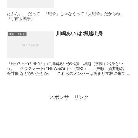
たぶん。 だって、「戦争」じゃなくって「大戦争」だからね。
『宇宙大戦争』
川嶋あい は 堀越出身
映画・テレビ
『HEY! HEY! HEY! 』に川嶋あいが出演。堀越（学園）出身とい
う。 クラスメートにNEWSの山下（智久）、上戸彩、酒井彩名、
蒼井優 などがいたとか。 これらのメンバーはあまり学校に来てい
なかったという。また、売れてる子と売れて...
スポンサーリンク