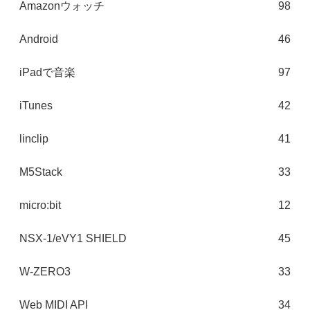
Amazonウォッチ
98
Android
46
iPadで音楽
97
iTunes
42
linclip
41
M5Stack
33
micro:bit
12
NSX-1/eVY1 SHIELD
45
W-ZERO3
33
Web MIDI API
34