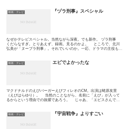
る。どちらも長澤まさみがCMやってるやつ。でもって、番組...
『ヅラ刑事』スペシャル
映画・テレビ
なぜかテレビスペシャル。当然ながら深夜。でも新作。 ヅラ刑事
くだらなすぎ。とりあえず、録画。見るのかよ。 ところで、北川
弘美が「ヌーブラ刑事」。それでいいのか。一応、ドラマの主役も張
ってきたはずなんだが。 主題歌もしびれるね。 「...
エビでよかったな
映画・テレビ
マクドナルドのえびバーガーえびフィレオのCM。出演は蛯原友里
（えびはらゆり）。 当然のことながら、名前に「えび」が入って
るからという理由での抜擢であろう。 じゃあ、「エビスさんでも
いいじゃん」と思ったが。 蛭子能収。漢字が違う。 「...
『宇宙戦争』よりすごい
映画・テレビ