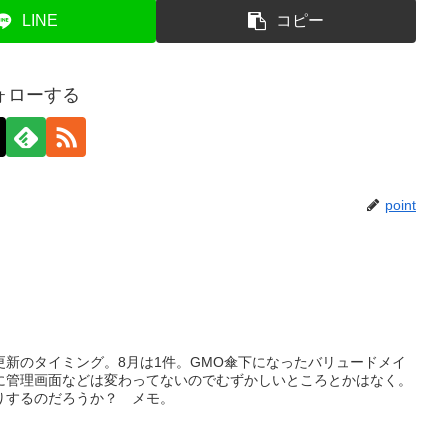
LINE
コピー
ォローする
point
更新のタイミング。8月は1件。GMO傘下になったバリュードメイ
に管理画面などは変わってないのでむずかしいところとかはなく。
りするのだろうか？ メモ。