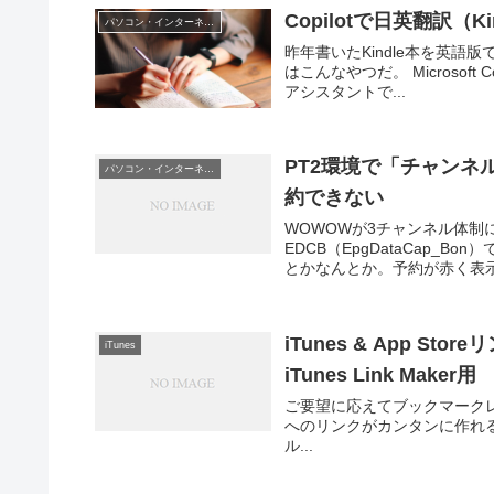
Copilotで日英翻訳（K
パソコン・インターネット
昨年書いたKindle本を英語版でも
はこんなやつだ。 Microsof
アシスタントで...
PT2環境で「チャンネ
パソコン・インターネット
約できない
WOWOWが3チャンネル体制
EDCB（EpgDataCap
とかなんとか。予約が赤く表示
iTunes & App S
iTunes
iTunes Link Maker用
ご要望に応えてブックマークレット公開
へのリンクがカンタンに作れるサービス「
ル...