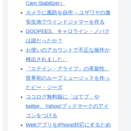
Cam Stabilizer）
カメラに風防を自作 – ユザワヤの激
安生地でウインドジャマーを作る
DOOPEES、キャロライン・ノバク
は誰だったか？
お使いのアカウントで不正な操作が
検出されました。
『ステイン・アライブ』の革新性。
世界初のループミュージックを作っ
たビー・ジーズ
ココログ無料版に「はてブ」や
twitter、Yahoo!ブックマークのアイ
コンをつける
WebアプリをiPhone対応にするため