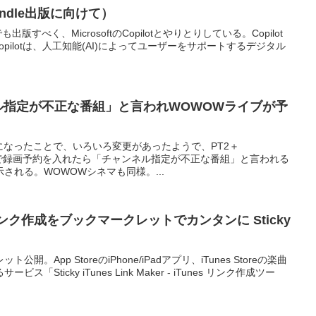
indle出版に向けて）
出版すべく、MicrosoftのCopilotとやりとりしている。Copilot
t Copilotは、人工知能(AI)によってユーザーをサポートするデジタル
ル指定が不正な番組」と言われWOWOWライブが予
になったことで、いろいろ変更があったようで、PT2＋
_Bon）で録画予約を入れたら「チャンネル指定が不正な番組」と言われる
される。WOWOWシネマも同様。...
toreリンク作成をブックマークレットでカンタンに Sticky
。App StoreのiPhone/iPadアプリ、iTunes Storeの楽曲
Sticky iTunes Link Maker - iTunes リンク作成ツー