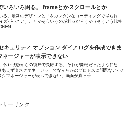
 Lightでいろいろ困る。iframeとかスクロールとか
ite を試している。最新のデザインとUIをカンタンなコーディングで得られ
い（サイズが小さい）、とかそういうのが利点だろうか（そういう比較
EN...
セキュリティ オプション ダイアログを作成できま
マネージャーが表示できない
い。休止状態からの復帰で失敗する。それが発端だったように思
りあえずタスクマネージャーでなんらかのプロセスに問題ないかと
クマネージャーが表示できない。画面が真っ暗...
ンサーリンク