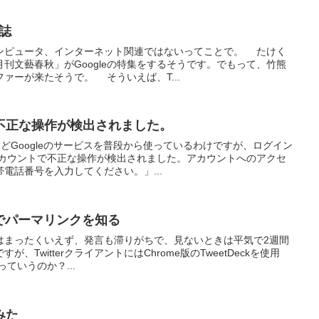
般誌
ンピュータ、インターネット関連ではないってことで。 たけく
刊文藝春秋」がGoogleの特集をするそうです。でもって、竹熊
ァーが来たそうで。 そういえば、T...
不正な操作が検出されました。
などGoogleのサービスを普段から使っているわけですが、ログイン
アカウントで不正な操作が検出されました。アカウントへのアクセ
電話番号を入力してください。」...
eckでパーマリンクを知る
いるとはまったくいえず、発言も滞りがちで、見ないときは平気で2週間
、TwitterクライアントにはChrome版のTweetDeckを使用
ていうのか？...
みた