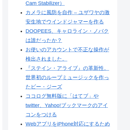
Cam Stabilizer）
カメラに風防を自作 – ユザワヤの激
安生地でウインドジャマーを作る
DOOPEES、キャロライン・ノバク
は誰だったか？
お使いのアカウントで不正な操作が
検出されました。
『ステイン・アライブ』の革新性。
世界初のループミュージックを作っ
たビー・ジーズ
ココログ無料版に「はてブ」や
twitter、Yahoo!ブックマークのアイ
コンをつける
WebアプリをiPhone対応にするため