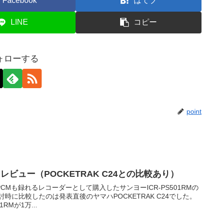
Facebook
はてブ
LINE
コピー
ォローする
point
RMレビュー（POCKETRAK C24との比較あり）
CMも録れるレコーダーとして購入したサンヨーICR-PS501RMの
時に比較したのは発表直後のヤマハPOCKETRAK C24でした。
RMが1万...