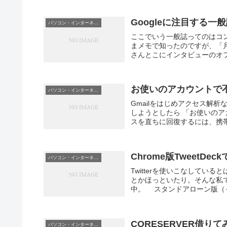
Googleに注目する一
パソコン・インターネット
ここでいう一般誌ってのはコ
まメモで知ったのですが、「月
さんとこにインタビューのオフ
お使いのアカウントで
パソコン・インターネット
Gmailをはじめアクセス解析
しようとしたら 「お使いの
スを直ちに回復するには、携帯
Chrome版TweetD
パソコン・インターネット
Twitterを使いこなして
とかほっといたり。そんな私ですが
中。 スタンドアローン版（っ
CORESERVER借りて
パソコン・インターネット