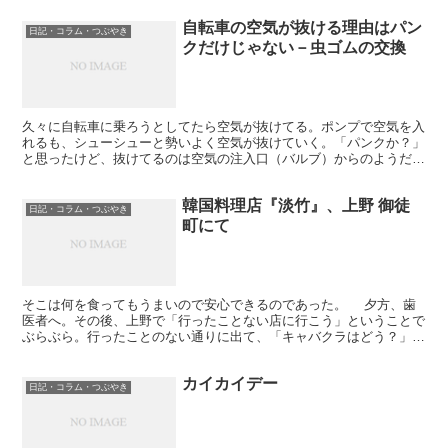
自転車の空気が抜ける理由はパン
日記・コラム・つぶやき
クだけじゃない－虫ゴムの交換
久々に自転車に乗ろうとしてたら空気が抜けてる。ポンプで空気を入
れるも、シューシューと勢いよく空気が抜けていく。「パンクか？」
と思ったけど、抜けてるのは空気の注入口（バルブ）からのようだ。
これはパンクではない。虫ゴムの劣化だ。 ということで...
韓国料理店『淡竹』、上野 御徒
日記・コラム・つぶやき
町にて
そこは何を食ってもうまいので安心できるのであった。 夕方、歯
医者へ。その後、上野で「行ったことない店に行こう」ということで
ぶらぶら。行ったことのない通りに出て、「キャバクラはどう？」っ
ていう客引きがひどいので、早々に別の通りへ。沖縄料理店...
カイカイデー
日記・コラム・つぶやき