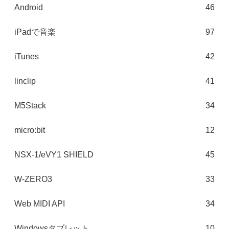
Android
46
iPadで音楽
97
iTunes
42
linclip
41
M5Stack
34
micro:bit
12
NSX-1/eVY1 SHIELD
45
W-ZERO3
33
Web MIDI API
34
Windowsタブレット
10