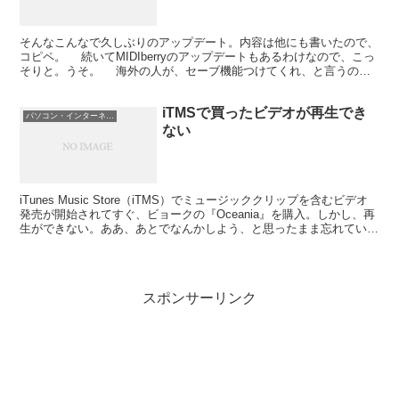
そんなこんなで久しぶりのアップデート。内容は他にも書いたので、
コピペ。 続いてMIDIberryのアップデートもあるわけなので、こっ
そりと。うそ。 海外の人が、セーブ機能つけてくれ、と言うので
やってみた。とりあえずはユーザーが少ないWi...
iTMSで買ったビデオが再生でき
パソコン・インターネット
ない
iTunes Music Store（iTMS）でミュージッククリップを含むビデオ
発売が開始されてすぐ、ビョークの『Oceania』を購入。しかし、再
生ができない。ああ、あとでなんかしよう、と思ったまま忘れていた
のだが。Appleからクレジ...
スポンサーリンク