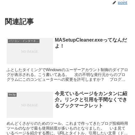
point
関連記事
MASetupCleaner.exeってなんだ
パソコン・インターネット
よ！
ふとしたタイミングでWindowsのユーザーアカウント制御のダイアロ
グが表示される。こう書いてある。 次の不明な発行元からのプロ
グラムにこのコンピューターへの変更を許可しますか？ プログラ
ム名：MASetupCleaner.exe 発...
今見ているページをカンタンに紹
linclip
介。リンクと引用を手間なくでき
るブックマークレット
めんどくさがりのためのツール。これまで作ってきたブログ投稿時用
ツールのなかで最も使用頻度が多いものとなりました。 いま見て
いるページを紹介する際に、URLとタイトル、引用したい文章（ドラ