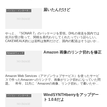
ッグで範囲選択）を一気にコピーできるというブックマー...
届いたんだけど
パソコン・インターネット
やっと、『SONAR 7』のパッケージを受領。DHLの発送を国内では
佐川が受け取って、関税を肩代わりしてくれたっていう話らしい。
CAKEWEALK的には送料は無料だけど、国内の配送はそうはいかな
いようだ。ということで、佐川さんに」2300円...
Amazon 画像のリンク切れを修正
Amazonウォッチ
Amazon Web Services（アマゾンウェブサービス）を使ったサービ
スで作ったAmazonへのリンクで、画像がリンク切れになっていた問
題。 昨年、11月に「Amazonの画像、リンク切れ」で書いたや
つ。 とりあえず、昨年からち...
WindSYNTHberryをアップデー
パソコン・インターネット
ト 1.0.6だよ