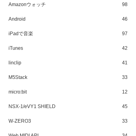
Amazonウォッチ
98
Android
46
iPadで音楽
97
iTunes
42
linclip
41
M5Stack
33
micro:bit
12
NSX-1/eVY1 SHIELD
45
W-ZERO3
33
Web MIDI API
34