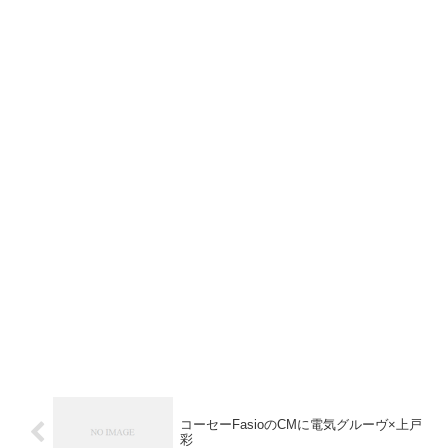
コーセーFasioのCMに電気グルーヴ×上戸
彩