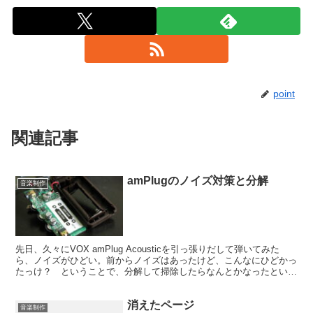
point
関連記事
amPlugのノイズ対策と分解
音楽制作
先日、久々にVOX amPlug Acousticを引っ張りだして弾いてみた
ら、ノイズがひどい。前からノイズはあったけど、こんなにひどかっ
たっけ？ ということで、分解して掃除したらなんとかなったという
話。 上の写真がamPlug Acou...
消えたページ
音楽制作