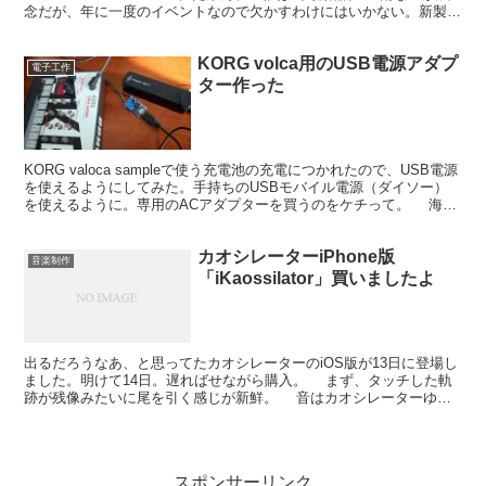
念だが、年に一度のイベントなので欠かすわけにはいかない。新製品
を見るのが半分、セールで売られるいろんなやつ...
KORG volca用のUSB電源アダプ
電子工作
ター作った
KORG valoca sampleで使う充電池の充電につかれたので、USB電源
を使えるようにしてみた。手持ちのUSBモバイル電源（ダイソー）
を使えるように。専用のACアダプターを買うのをケチって。 海外
ではUSB直結の電源アダプターが売...
カオシレーターiPhone版
音楽制作
「iKaossilator」買いましたよ
出るだろうなあ、と思ってたカオシレーターのiOS版が13日に登場し
ました。明けて14日。遅ればせながら購入。 まず、タッチした軌
跡が残像みたいに尾を引く感じが新鮮。 音はカオシレーターゆず
り。ちょっと触った感じですぐいける！って思える感...
スポンサーリンク