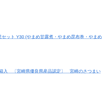
セット Y30 (やまめ甘露煮・やまめ昆布巻・やまめ
り 箱入 〔宮崎県優良県産品認定〕 宮崎のさつまい