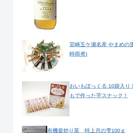
宮崎五ケ瀬名産 やまめの里
時雨煮)
おいもぽっくる 10袋入
もで作った芋スナック！
有機釜炒り茶 特上月の雫100ｇ