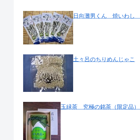
日向灘男くん 焼いわし 3
土々呂のちりめんじゃこ
玉緑茶 究極の銘茶（限定品） 