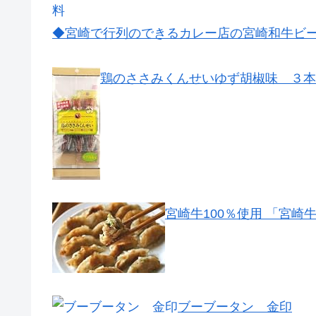
◆宮崎で行列のできるカレー店の宮崎和牛ビ
鶏のささみくんせいゆず胡椒味 ３本
宮崎牛100％使用 「宮崎
ブーブータン 金印