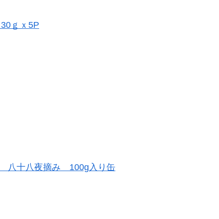
0ｇｘ5P
八十八夜摘み 100g入り缶