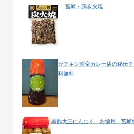
宮崎・鶏炭火焼
☆チキン南蛮カレー店の秘伝チ
料無料
黒酢大王にんにく お徳用 宮崎