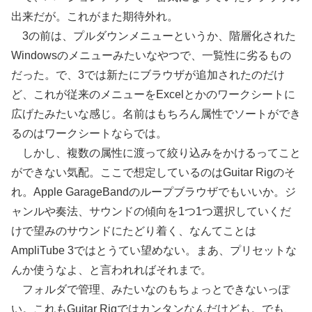
出来だが。これがまた期待外れ。
3の前は、プルダウンメニューというか、階層化された
Windowsのメニューみたいなやつで、一覧性に劣るもの
だった。で、3では新たにブラウザが追加されたのだけ
ど、これが従来のメニューをExcelとかのワークシートに
広げたみたいな感じ。名前はもちろん属性でソートができ
るのはワークシートならでは。
しかし、複数の属性に渡って絞り込みをかけるってこと
ができない気配。ここで想定しているのはGuitar Rigのそ
れ。Apple GarageBandのループブラウザでもいいか。ジ
ャンルや奏法、サウンドの傾向を1つ1つ選択していくだ
けで望みのサウンドにたどり着く、なんてことは
AmpliTube 3ではとうてい望めない。まあ、プリセットな
んか使うなよ、と言われればそれまで。
フォルダで管理、みたいなのもちょっとできないっぽ
い。これもGuitar Rigではカンタンなんだけども。でも、