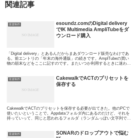
関連記事
esoundz.comのDigital delivery
音楽制作
でIK Multimedia AmpliTubeをダ
ウンロード購入
「Digital delivery」とあるんだからまあダウンロード販売なわけであ
る。前エントリの「年末の海外通販」の続きです。AmplTubeの買い
物の顛末などをここに記すのです。またいつか利用するときに迷わな
いように。掲載画像はイメージで...
CakewalkでACTのプリセットを
音楽制作
保存する
CakewalkでACTのプリセットを保存する必要が出てきた。他のPCで
使いたいということで。Appdataフォルダ内にあるのだけど、それを
持っていって、同じと思われるフォルダ（ランダムっぽい文字列で構
成されてる）に保存してもだめ。 とい...
SONARのドロップアウトで悩む
音楽制作