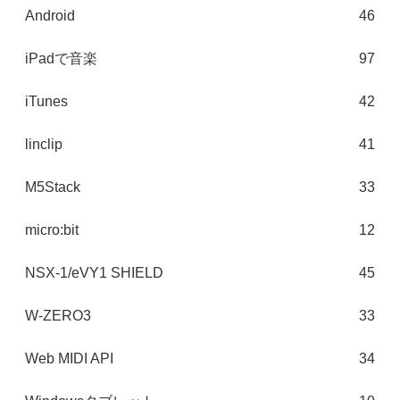
Android
46
iPadで音楽
97
iTunes
42
linclip
41
M5Stack
33
micro:bit
12
NSX-1/eVY1 SHIELD
45
W-ZERO3
33
Web MIDI API
34