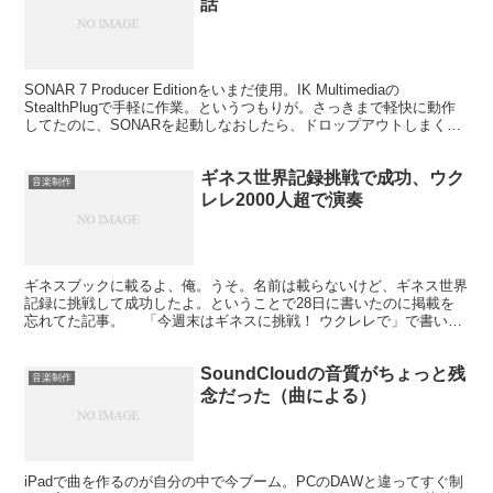
話
SONAR 7 Producer Editionをいまだ使用。IK Multimediaの
StealthPlugで手軽に作業。というつもりが。さっきまで軽快に動作
してたのに、SONARを起動しなおしたら、ドロップアウトしまくり
で作業にならず...
ギネス世界記録挑戦で成功、ウク
音楽制作
レレ2000人超で演奏
ギネスブックに載るよ、俺。うそ。名前は載らないけど、ギネス世界
記録に挑戦して成功したよ。ということで28日に書いたのに掲載を
忘れてた記事。 「今週末はギネスに挑戦！ ウクレレで」で書いた
ウクレレピクニックのイベント「ウクレレピクニック20...
SoundCloudの音質がちょっと残
音楽制作
念だった（曲による）
iPadで曲を作るのが自分の中で今ブーム。PCのDAWと違ってすぐ制