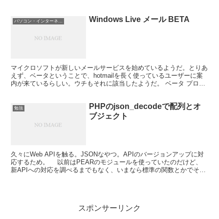
のリンク作成が面倒。しかもYouTubeに...
Windows Live メール BETA
パソコン・インターネット
マイクロソフトが新しいメールサービスを始めているようだ。とりあ
えず、ベータということで、hotmailを長く使っているユーザーに案
内が来ているらしい。ウチもそれに該当したようだ。 ベータ プログ
ラムに招待されました 次世代の Web メール...
PHPのjson_decodeで配列とオ
勉強
ブジェクト
久々にWeb APIを触る。JSONなやつ。APIのバージョンアップに対
応するため。 以前はPEARのモジュールを使っていたのだけど、
新APIへの対応を調べるまでもなく、いまなら標準の関数とかでその
まま書けるんじゃね？（環境とスキル的な意...
スポンサーリンク