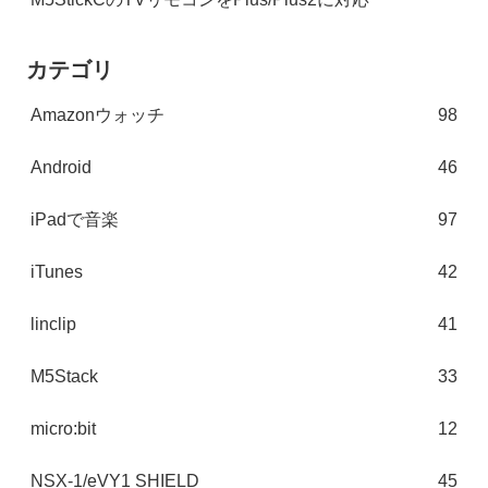
カテゴリ
Amazonウォッチ
98
Android
46
iPadで音楽
97
iTunes
42
linclip
41
M5Stack
33
micro:bit
12
NSX-1/eVY1 SHIELD
45