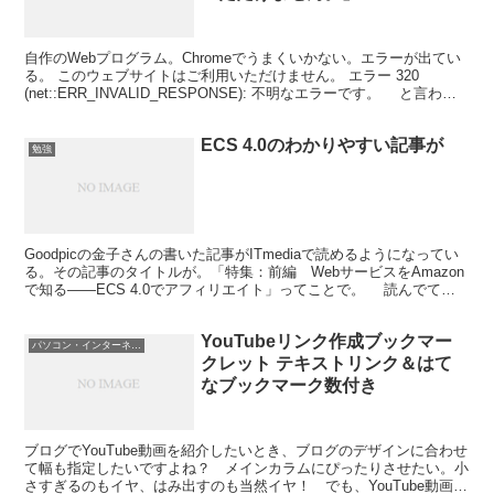
自作のWebプログラム。Chromeでうまくいかない。エラーが出てい
る。 このウェブサイトはご利用いただけません。 エラー 320
(net::ERR_INVALID_RESPONSE): 不明なエラーです。 と言われ
る。 このエラーメ...
ECS 4.0のわかりやすい記事が
勉強
Goodpicの金子さんの書いた記事がITmediaで読めるようになってい
る。その記事のタイトルが。「特集：前編 WebサービスをAmazon
で知る――ECS 4.0でアフィリエイト」ってことで。 読んでて最
初は気づかなかったのだけど、例...
YouTubeリンク作成ブックマー
パソコン・インターネット
クレット テキストリンク＆はて
なブックマーク数付き
ブログでYouTube動画を紹介したいとき、ブログのデザインに合わせ
て幅も指定したいですよね？ メインカラムにぴったりさせたい。小
さすぎるのもイヤ、はみ出すのも当然イヤ！ でも、YouTube動画へ