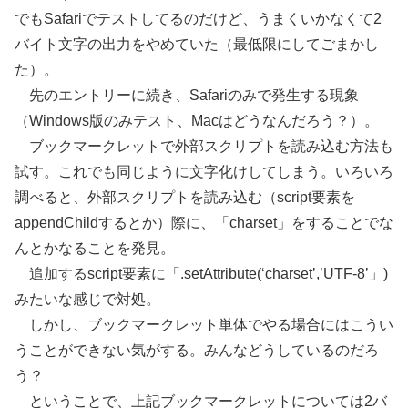
でもSafariでテストしてるのだけど、うまくいかなくて2
バイト文字の出力をやめていた（最低限にしてごまかし
た）。
先のエントリーに続き、Safariのみで発生する現象
（Windows版のみテスト、Macはどうなんだろう？）。
ブックマークレットで外部スクリプトを読み込む方法も
試す。これでも同じように文字化けしてしまう。いろいろ
調べると、外部スクリプトを読み込む（script要素を
appendChildするとか）際に、「charset」をすることでな
んとかなることを発見。
追加するscript要素に「.setAttribute(‘charset’,’UTF-8’」)
みたいな感じで対処。
しかし、ブックマークレット単体でやる場合にはこうい
うことができない気がする。みんなどうしているのだろ
う？
ということで、上記ブックマークレットについては2バ