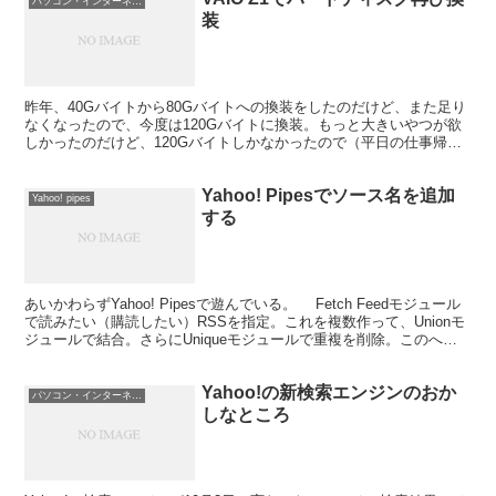
パソコン・インターネット
装
昨年、40Gバイトから80Gバイトへの換装をしたのだけど、また足り
なくなったので、今度は120Gバイトに換装。もっと大きいやつが欲
しかったのだけど、120Gバイトしかなかったので（平日の仕事帰り
の秋葉原では、探してる時間の余裕がないのだった...
Yahoo! Pipesでソース名を追加
Yahoo! pipes
する
あいかわらずYahoo! Pipesで遊んでいる。 Fetch Feedモジュール
で読みたい（購読したい）RSSを指定。これを複数作って、Unionモ
ジュールで結合。さらにUniqueモジュールで重複を削除。このへん
が基本。ただ、新聞社の...
Yahoo!の新検索エンジンのおか
パソコン・インターネット
しなところ