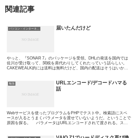
関連記事
届いたんだけど
パソコン・インターネット
やっと、『SONAR 7』のパッケージを受領。DHLの発送を国内では
佐川が受け取って、関税を肩代わりしてくれたっていう話らしい。
CAKEWEALK的には送料は無料だけど、国内の配送はそうはいかな
いようだ。ということで、佐川さんに」2300円...
URLエンコード/デコードハマる
勉強
話
Webサービスを使ったプログラムをPHPでテスト中。検索語にスペ
ースが入るとうまくパラメータを渡せていないようだ。ということで
原因を探る。 パラメータはURLエンコードされて渡される。スペ
ースは「%20」に変換される。これをPHPで受け取...
VAIO Z1でハードディスク再び換