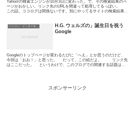
Yahoo!の検索エンジンが10月3日に変わった。で、その検索結果のペ
ージがおかしい。リンク先のURLを間違って処理してるっぽい。
この話。ココログは関係ないです。別にやってるサイトの検索結果で
確認しました。 Yahoo!の検索結果で、...
H.G. ウェルズの」誕生日を祝う
パソコン・インターネット
Google
Googleのトップページが変わるたびに「へえ」とか思うのだけど、
今回は「おお！」と思った。 だって、この絵だよ。 リンク先
はここだった。 というわけで、このブログでの関連する話題はこ
れ。 右の絵は関係ない。 イメージ。 う...
スポンサーリンク