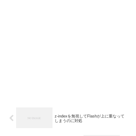
z-indexを無視してFlashが上に重なって
しまうのに対処