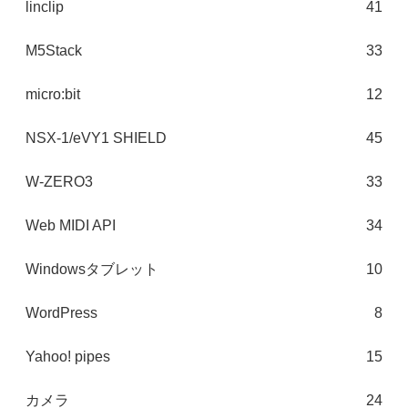
linclip
41
M5Stack
33
micro:bit
12
NSX-1/eVY1 SHIELD
45
W-ZERO3
33
Web MIDI API
34
Windowsタブレット
10
WordPress
8
Yahoo! pipes
15
カメラ
24