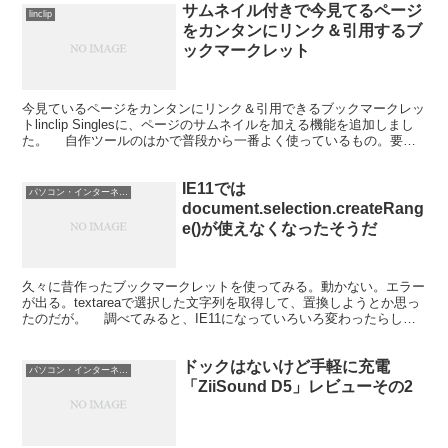
サムネイル付きで今見てるページ
linclip
をカンタンにリンク＆引用するブ
ックマークレット
今見ているページをカンタンにリンク＆引用できるブックマークレッ
トlinclip Singlesに、ページのサムネイルを加える機能を追加しまし
た。 自作ツールのはかで普段から一番よく使っているもの。要望
にお応えする形で機能追加してみました。...
IE11では
パソコン・インターネット
document.selection.createRang
e()が使えなくなったそうだ
久々に昔作ったブックマークレットを使ってみる。動かない。エラー
が出る。textareaで選択した文字列を取得して、置換しようとか思っ
たのだが。 調べてみると、IE11になっていろいろ変わったらし
い。 document.selection...
ドックはないけど手軽に充電
パソコン・インターネット
「ZiiSound D5」レビューその2