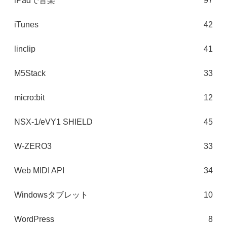
iPadで音楽
97
iTunes
42
linclip
41
M5Stack
33
micro:bit
12
NSX-1/eVY1 SHIELD
45
W-ZERO3
33
Web MIDI API
34
Windowsタブレット
10
WordPress
8