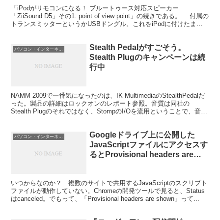
「iPodがリモコンになる！ ブルートゥース対応スピーカー
「ZiiSound D5」その1: point of view point」の続きである。 付属の
トランスミッターというかUSBドングル。これをiPodに付けたまま
充電できるのも手...
Stealth Pedalがすごそう。
パソコン・インターネット
Stealth Plugのキャンペーンは続
行中
NAMM 2009で一番気になったのは、IK MultimediaのStealthPedalだ
った。製品の詳細はロックオンのレポート参照。音質は同社の
Stealth Plugのそれではなく、StompのI/Oを流用ということで、音質
もよさそ...
Googleドライブ上に公開した
パソコン・インターネット
JavaScriptファイルにアクセスす
るとProvisional headers are
shownって言われる
いつからなのか？ 複数のサイトで共用するJavaScriptのスクリプト
ファイルが動作していない。Chromeの開発ツールで見ると、Status
はcanceled。でもって、「Provisional headers are shown」って...