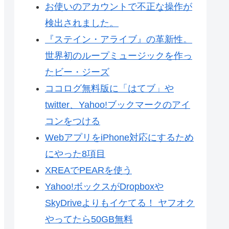
お使いのアカウントで不正な操作が
検出されました。
『ステイン・アライブ』の革新性。
世界初のループミュージックを作っ
たビー・ジーズ
ココログ無料版に「はてブ」や
twitter、Yahoo!ブックマークのアイ
コンをつける
WebアプリをiPhone対応にするため
にやった8項目
XREAでPEARを使う
Yahoo!ボックスがDropboxや
SkyDriveよりもイケてる！ ヤフオク
やってたら50GB無料