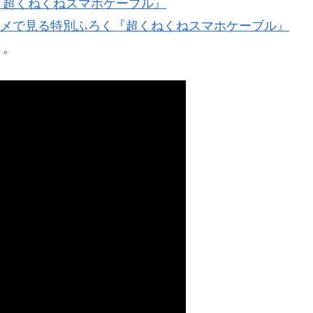
『超くねくねスマホケーブル』
う。