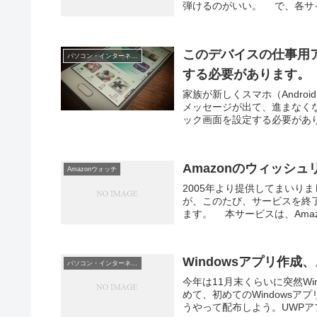
弾けるのがいい。 で、各サイ
このデバイスの仕事用
パソコン・インターネット
する必要があります。
家族が新しくスマホ（Androi
メッセージが出て、進まなく
ック画面を設定する必要がありま
Amazonのウィッシ
Amazonウォッチ
2005年より提供してまいり
が、このたび、サービスを終了
ます。 本サービスは、Amaz
Windowsアプリ作成
パソコン・インターネット
今年は11月末くらいに突然Win
めて、初めてのWindows
うやって配布しよう。UWPアプ