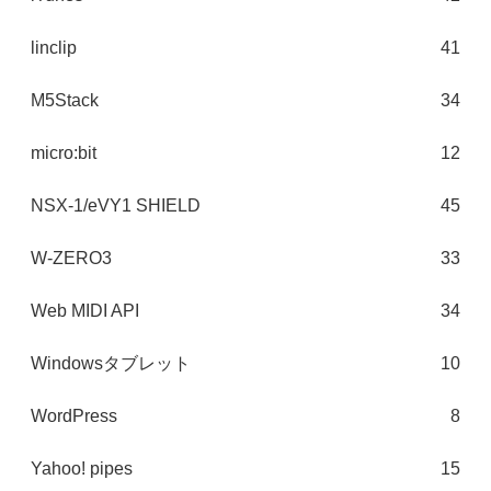
linclip
41
M5Stack
34
micro:bit
12
NSX-1/eVY1 SHIELD
45
W-ZERO3
33
Web MIDI API
34
Windowsタブレット
10
WordPress
8
Yahoo! pipes
15