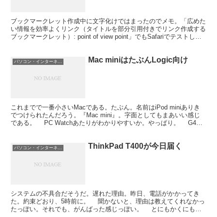
ブックマークレット作成中に文字化けではまったのでメモ。「広めた
い情報を効率よくリンク（タイトルを部分引用付きでリンク作成する
ブックマークレット）: point of view point」でもSafariでテストして
るのだけど、うまくいかな...
Mac miniはたぶんLogic向け
パソコン・インターネット
これまでで一番小さいMacである。たぶん。名前はiPod miniありき
でつけられたんだろう。『Mac mini』。字面としてもまあいい感じ
である。 PC Watchあたりがわかりやすいか。やっぱり。 G4
Cube（だっけ？）よりもい...
ThinkPad T400が今日届く
パソコン・インターネット
システムの不具合だそうだ。遅れた理由。昨日、電話がかかってき
た。約束どおり、5時前に。 聞かないと、理由は教えてくれなかっ
たっぽい。それでも、がんばった感じっぽい。 とにもかくにも。
今日、届く、と言っていた。ほんとかなあ。とりあえず...