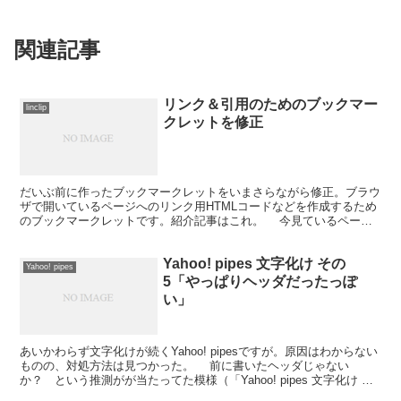
関連記事
リンク＆引用のためのブックマー
linclip
クレットを修正
だいぶ前に作ったブックマークレットをいまさらながら修正。ブラウ
ザで開いているページへのリンク用HTMLコードなどを作成するため
のブックマークレットです。紹介記事はこれ。 今見ているページ
をカンタンに紹介。リンクと引用を手間なくできるブック...
Yahoo! pipes 文字化け その
Yahoo! pipes
5「やっぱりヘッダだったっぽ
い」
あいかわらず文字化けが続くYahoo! pipesですが。原因はわからない
ものの、対処方法は見つかった。 前に書いたヘッダじゃない
か？ という推測がが当たってた模様（「Yahoo! pipes 文字化け そ
の3ヘッダが問題か？」）。 今...