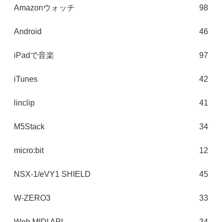
Amazonウォッチ
98
Android
46
iPadで音楽
97
iTunes
42
linclip
41
M5Stack
34
micro:bit
12
NSX-1/eVY1 SHIELD
45
W-ZERO3
33
Web MIDI API
34