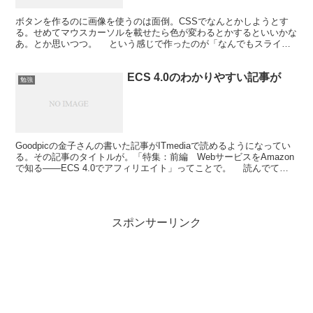
ボタンを作るのに画像を使うのは面倒。CSSでなんとかしようとす
る。せめてマウスカーソルを載せたら色が変わるとかするといいかな
あ。とか思いつつ。 という感じで作ったのが「なんでもスライド
アニメーション効果、jQueryでカルーセル「caro...
ECS 4.0のわかりやすい記事が
勉強
Goodpicの金子さんの書いた記事がITmediaで読めるようになってい
る。その記事のタイトルが。「特集：前編 WebサービスをAmazon
で知る――ECS 4.0でアフィリエイト」ってことで。 読んでて最
初は気づかなかったのだけど、例...
スポンサーリンク