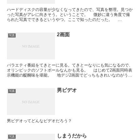
ハードディスクの容量が少なくなってきたので、写真を整理。見つか
った写真がアレに向きそう。ということで。 微妙に違う角度で撮
られた写真でできるというやつ。ここで知ったのだった。
@nifty：デイリーポータルZ：プルプル立体猫写真 今回...
2画面
写真
バラエティ番組をてきとーに見る。てきとーなりにも気になるので、
オリンピックのソフトボールなんかも見る。 はじめて2画面同時表
示機能の醍醐味を堪能。 地デジ2画面でどっちもきれいなのがうれ
しかった。っていうか、小さい画面は地上アナログでも...
男ビデオ
写真
男ビデオってどんなビデオだろう？
しまうだから
写真