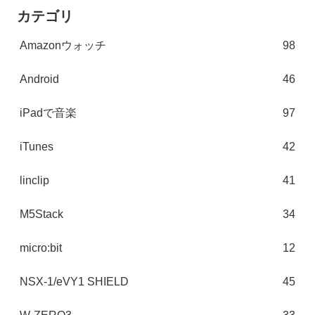
カテゴリ
Amazonウォッチ
98
Android
46
iPadで音楽
97
iTunes
42
linclip
41
M5Stack
34
micro:bit
12
NSX-1/eVY1 SHIELD
45