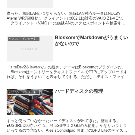
参った。無線LANがつながらない。無線LAN対応ルータはNECの
Aterm WR7600Hだ。クライアントは802.11g対応のVAIO Z1-VEだ。
クライアント（VAIO）で無線LANのアクセスポイントを検索する
と、なんだかわからな...
BlosxomでMarkdownがうまくい
パソコン・インターネット
かないので
「siteDev2をiswebで」の続き。テーマはBlosxomのプラグインだ。
BlosxomはエントリーをテキストファイルでFTPにアップロードす
れば、それをうまいこと表示してくれる。ただし、テキストファイル
をそのまま表示してしまうの...
ハードディスクの整理
パソコン・インターネット
ずっと使っていなかったハードディスクが出てきた。整理する。
●USBRED80赤いやつ。74.5GB中１２GBのみ使用。かなりカラカラ
いってるので危ない。AlesisControlpad おまけのBFD Liteのディス