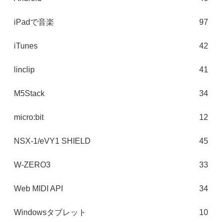
iPadで音楽
97
iTunes
42
linclip
41
M5Stack
34
micro:bit
12
NSX-1/eVY1 SHIELD
45
W-ZERO3
33
Web MIDI API
34
Windowsタブレット
10