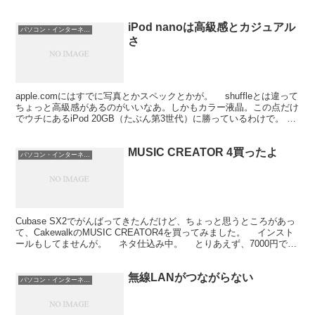
iPod nanoは高級感とカジュアル
パソコン・インターネット
さ
apple.comにはすでに写真とかスペックとかが。 shuffleとは違って
ちょっと高級感があるのがいいなあ。しかもカラー液晶。この点だけ
でウチにあるiPod 20GB（たぶん第3世代）に勝っているわけで。
まあ、機能をまったく心配す...
MUSIC CREATOR 4買ったよ
パソコン・インターネット
Cubase SX2でがんばってきたんだけど、ちょっと思うところがあっ
て、CakewalkのMUSIC CREATOR4を買ってみました。 インスト
ールもしてませんが。 ネタ仕込み中。 とりあえず、7000円でル
ープネタが手に入ると思...
無線LANがつながらない
パソコン・インターネット