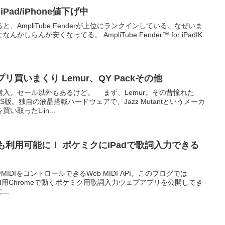
or iPad/iPhone値下げ中
、AmpliTube Fenderが上位にランクインしている。なぜいま
らんが安くなってる。 AmpliTube Fender™ for iPadIK
リ買いまくり Lemur、QY Packその他
入。セール以外もあるけど。 まず、Lemur。その昔憧れた
iOS版。独自の液晶搭載ハードウェアで、Jazz Mutantというメーカ
取ったLiin...
iOSでも利用可能に！ ポケミクにiPadで歌詞入力できる
tでMIDIをコントロールできるWeb MIDI API。このブログでは
ndroid用Chromeで動くポケミク用歌詞入力ウェブアプリを公開してき
..