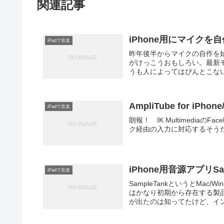
関連記事
iPhone用にマイク
iPadで音楽
昨年後半からマイクの自作を
がけっこうおもしろい。最新モ
うも人によってはぴんとこない
AmpliTube for 
iPadで音楽
朗報！ IK MultimediaのFa
ク経由の入力に対応するそうだ。 IK Mul
iPhone用音源アプリSa
iPadで音楽
SampleTankというとMa
はかなり初期から存在する製品
が出たのは知ってたけど、イン