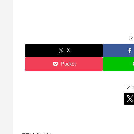
シ
X
Pocket
フ