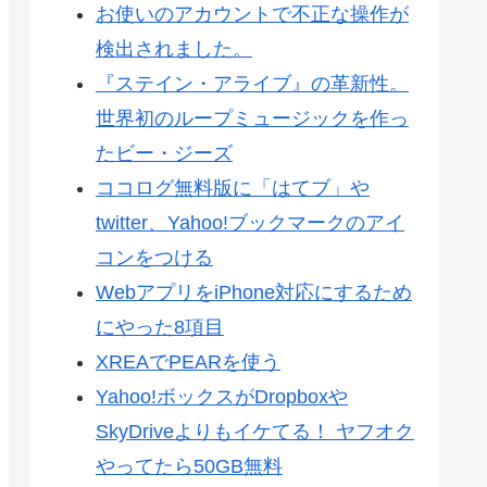
お使いのアカウントで不正な操作が
検出されました。
『ステイン・アライブ』の革新性。
世界初のループミュージックを作っ
たビー・ジーズ
ココログ無料版に「はてブ」や
twitter、Yahoo!ブックマークのアイ
コンをつける
WebアプリをiPhone対応にするため
にやった8項目
XREAでPEARを使う
Yahoo!ボックスがDropboxや
SkyDriveよりもイケてる！ ヤフオク
やってたら50GB無料