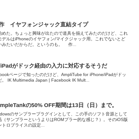
を自作 イヤフォンジャック直結タイプ
始めた。ちょっと興味が出たので道具を揃えてみたのだけど、これ
デルはiPhoneのイヤフォン/マイクジャック用。これでないとど
みたいだからだ。というのも。 作...
iPhone/iPadがドック経由の入力に対応するそうだ
cebookページで知ったのだけど、AmpliTube for iPhone/iPadがドッ
timedia Japan | Facebook IK Mult...
mpleTankの50% OFF期間は13日（日）まで。
c/Windowsのサンプラープラグインとして、この手のソフト音源として
（サンプラーというよりはROMプラー的な感じ？）。そのiOS版
トロプライスの設定...