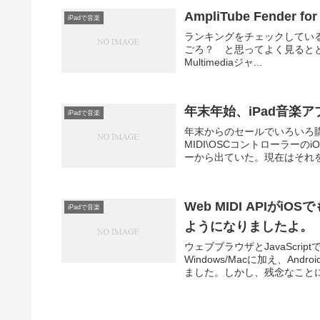
AmpliTube Fender f
iPadで音楽
ランキングをチェックしていると
ごろ？ と思ってよく見るととなんかし
Multimediaジャ...
年末年始、iPad音楽アプ
iPadで音楽
年末からのセールでいろいろ購
MIDI\OSCコントローラーの
ーから出ていた。現在はそれを買い
Web MIDI APIが
iPadで音楽
ようになりましたよ。
ウェブブラウザとJavaScrip
Windows/Macに加え、A
ました。しかし、残念なことに.