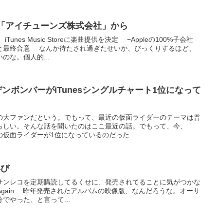
動は「アイチューンズ株式会社」から
nes Music Storeに楽曲提供を決定 −Appleの100%子会社
と最終合意 なんか待たされ過ぎたせいか、びっくりするほど、
のな。個人的...
ルデンボンバーがiTunesシングルチャート1位になって
の大ファンだという。でもって、最近の仮面ライダーのテーマは普
らしい。そんな話を聞いたのはここ最近の話。でもって、今、
その仮面ライダーが1位になっているのだった...
再び
サンレコを定期購読してるくせに、発売されてることに気がつかな
oes Again 昨年発売されたアルバムの映像版、なんだろうな。オーサ
でやった、と言って...