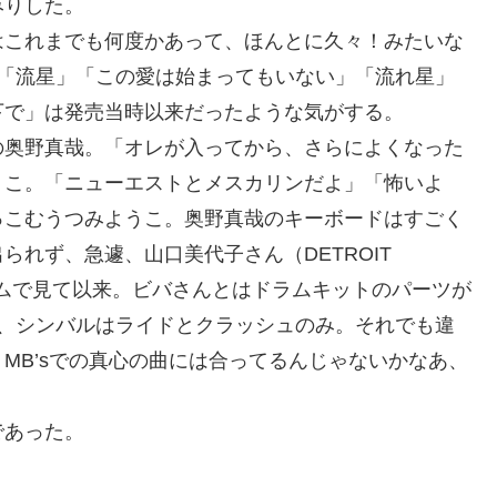
みりした。
これまでも何度かあって、ほんとに久々！みたいな
。「流星」「この愛は始まってもいない」「流れ星」
下で」は発売当時以来だったような気がする。
奥野真哉。「オレが入ってから、さらによくなった
うこ。「ニューエストとメスカリンだよ」「怖いよ
っこむうつみようこ。奥野真哉のキーボードはすごく
れず、急遽、山口美代子さん（DETROIT
ラムで見て以来。ビバさんとはドラムキットのパーツが
）、シンバルはライドとクラッシュのみ。それでも違
MB’sでの真心の曲には合ってるんじゃないかなあ、
であった。