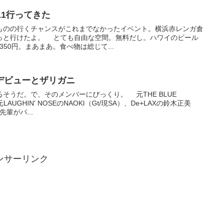
11行ってきた
ものの行くチャンスがこれまでなかったイベント。横浜赤レンガ倉
っと行けたよ。 とても自由な空間。無料だし。ハワイのビール
で350円。まあまあ。食べ物は総じて...
デビューとザリガニ
そうだ。で、そのメンバーにびっくり。 元THE BLUE
AUGHIN' NOSEのNAOKI（Gt/現SA）、De+LAXの鈴木正美
先輩がパ...
ンサーリンク