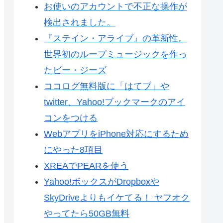
お使いのアカウントで不正な操作が
検出されました。
『ステイン・アライブ』の革新性。
世界初のループミュージックを作っ
たビー・ジーズ
ココログ無料版に「はてブ」や
twitter、Yahoo!ブックマークのアイ
コンをつける
WebアプリをiPhone対応にするため
にやった8項目
XREAでPEARを使う
Yahoo!ボックスがDropboxや
SkyDriveよりもイケてる！ ヤフオク
やってたら50GB無料