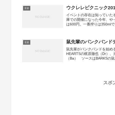
ウクレレピクニック20
音楽
イベントの存在は知っていた
庫での開催になった今年、や
は600円。一番搾りは350ml
鼠先輩のパンクバンド
音楽
鼠先輩がパンクバンドを始める
HEARTSの梶原徹也（Dr）、元L
（Ba） ソースはBARKSの鼠
スポ