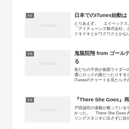
日本でのiTunes始
音楽
とりあえず。 エイベックス、iTu
「アイチューンズ株式会社」
ドキドキとかワクワクとかない
鬼龍院翔 from ゴー
音楽
る
友だちの子供が仮面ライダー
通にロックの曲だったりする
iTunesのチャートを見たら
『There She Goes』
音楽
戸田誠司の連載が載っている
かった。 There She G
リングスタジオに出さずに自分