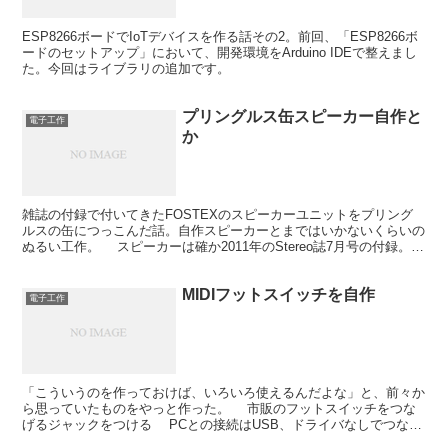
ESP8266ボードでIoTデバイスを作る話その2。前回、「ESP8266ボ
ードのセットアップ」において、開発環境をArduino IDEで整えまし
た。今回はライブラリの追加です。
プリングルス缶スピーカー自作と
電子工作
か
雑誌の付録で付いてきたFOSTEXのスピーカーユニットをプリング
ルスの缶につっこんだ話。自作スピーカーとまではいかないくらいの
ぬるい工作。 スピーカーは確か2011年のStereo誌7月号の付録。そ
の後、2012年１月号に付いてきたラック...
MIDIフットスイッチを自作
電子工作
「こういうのを作っておけば、いろいろ使えるんだよな」と、前々か
ら思っていたものをやっと作った。 市販のフットスイッチをつな
げるジャックをつける PCとの接続はUSB、ドライバなしでつなが
る スマホやタブレットにもつながる スイッチが...