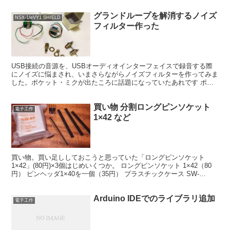
グランドループを解消するノイズ
NSX-1/eVY1 SHIELD
フィルター作った
USB接続の音源を、USBオーディオインターフェイスで録音する際
にノイズに悩まされ、いまさらながらノイズフィルターを作ってみま
した。ポケット・ミクが出たころに話題になっていたあれです ポケ
ミクで起きるグランドループ問題を解決するPocket...
買い物 分割ロングピンソケット
電子工作
1×42 など
買い物。買い足ししておこうと思っていた「ロングピンソケット
1×42」(80円)×3個はじめいくつか。 ロングピンソケット 1×42（80
円） ピンヘッダ1×40を一個（35円） プラスチックケース SW-
85S（160円） 放熱器（ヒート...
Arduino IDEでのライブラリ追加
電子工作