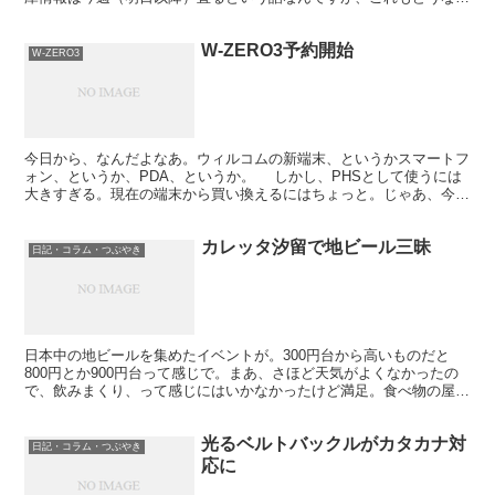
かちょっと。こういうときに公式の情報が欲しいな。
W-ZERO3予約開始
W-ZERO3
今日から、なんだよなあ。ウィルコムの新端末、というかスマートフ
ォン、というか、PDA、というか。 しかし、PHSとして使うには
大きすぎる。現在の端末から買い換えるにはちょっと。じゃあ、今の
PHS端末を残して、とか思うとこれまた無駄が多い。...
カレッタ汐留で地ビール三昧
日記・コラム・つぶやき
日本中の地ビールを集めたイベントが。300円台から高いものだと
800円とか900円台って感じで。まあ、さほど天気がよくなかったの
で、飲みまくり、って感じにはいかなかったけど満足。食べ物の屋台
もあり。タイ料理屋ではグリーンカレーとか肉炒めご飯...
光るベルトバックルがカタカナ対
日記・コラム・つぶやき
応に