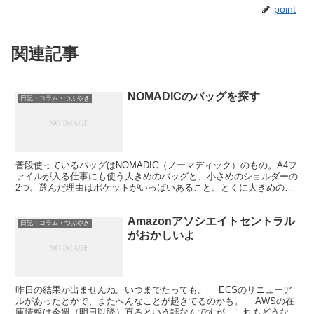
point
関連記事
NOMADICのバッグを探す
日記・コラム・つぶやき
普段使っているバッグはNOMADIC（ノーマディック）のもの。A4フ
ァイルが入る仕事にも使う大きめのバッグと、小さめのショルダーの
2つ。選んだ理由はポケットがいっぱいあること。とくに大きめのや
つはサイドに折りたたみ傘と500mlのペットボト...
Amazonアソシエイトセントラル
日記・コラム・つぶやき
がおかしいよ
昨日の結果が出ませんね。いつまでたっても。 ECSのリニューア
ルがあったとかで、またへんなことが起きてるのかも。 AWSの在
庫情報は今週（明日以降）直るという話なんですが、これもどうなる