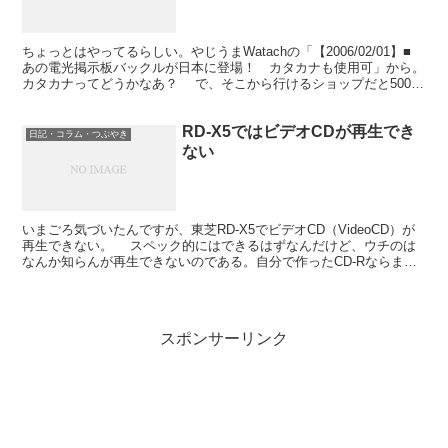
ちょっとはやってるらしい。やじうまWatachの「【2006/02/01】■
あの電光掲示板バックルが日本に登場！ カタカナも使用可」から。
カタカナってどうかなあ？ で、そこから行けるショップだと5000
円くらいなんだけど、2980円で売...
RD-X5ではビデオCDが再生でき
日記・コラム・つぶやき
ない
いまごろ気づいたんですが、東芝RD-X5でビデオCD（VideoCD）が
再生できない。 スペック的にはできるはずなんだけど、ウチのは
なんか知らんが再生できないのである。自分で作ったCD-Rならまあ
そういうこともあろうかと思うのだけど、市販...
スポンサーリンク