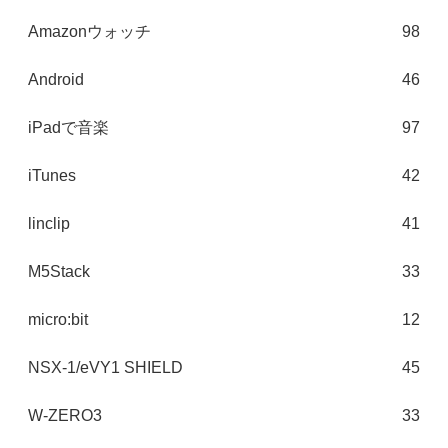
Amazonウォッチ
98
Android
46
iPadで音楽
97
iTunes
42
linclip
41
M5Stack
33
micro:bit
12
NSX-1/eVY1 SHIELD
45
W-ZERO3
33