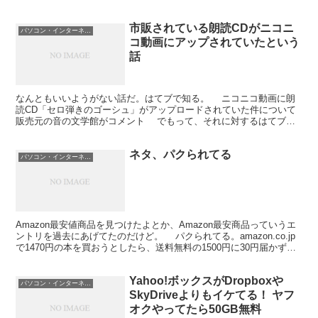
とになるのだけど。そういえば、新譜発売日じゃん。DV...
市販されている朗読CDがニコニ
パソコン・インターネット
コ動画にアップされていたという
話
なんともいいようがない話だ。はてブで知る。 ニコニコ動画に朗
読CD「セロ弾きのゴーシュ」がアップロードされていた件について
販売元の音の文学館がコメント でもって、それに対するはてブに
人たちのコメントとか。 そういえば、ボランティアで朗...
ネタ、パクられてる
パソコン・インターネット
Amazon最安値商品を見つけたよとか、Amazon最安商品っていうエ
ントリを過去にあげてたのだけど。 パクられてる。amazon.co.jp
で1470円の本を買おうとしたら、送料無料の1500円に30円届かず。
最近良く本を買っているので...
Yahoo!ボックスがDropboxや
パソコン・インターネット
SkyDriveよりもイケてる！ ヤフ
オクやってたら50GB無料