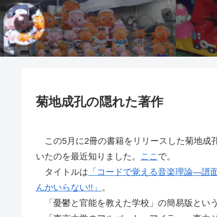
菊地成孔の隠れた著作
この5月に2冊の書籍をリリースした菊地成孔
いたのを最近知りました。
ここ
で。
タイトルは
「コードで覚える音楽理論―譜
んかいらない!!」
。
「憂鬱と官能を教えた学校」の簡易版という