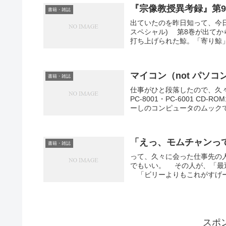
『宗像教授異考録』第
書籍・雑誌
出ていたのを昨日知って、今日買
スペシャル) 第8巻が出て
打ち上げられた鯨。「寄り鯨」
マイコン（not パソ
書籍・雑誌
仕事がひと段落したので、久々
PC-8001・PC-6001 CD
ーしのコンピュータのムックで.
「えっ、モムチャンっ
書籍・雑誌
って、久々に会った仕事先の
でもいい。 その人が、「最近
「ビリーよりもこれがすげー
スポ