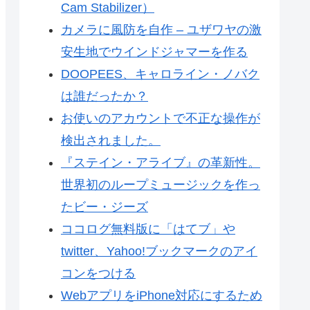
Cam Stabilizer）
カメラに風防を自作 – ユザワヤの激
安生地でウインドジャマーを作る
DOOPEES、キャロライン・ノバク
は誰だったか？
お使いのアカウントで不正な操作が
検出されました。
『ステイン・アライブ』の革新性。
世界初のループミュージックを作っ
たビー・ジーズ
ココログ無料版に「はてブ」や
twitter、Yahoo!ブックマークのアイ
コンをつける
WebアプリをiPhone対応にするため