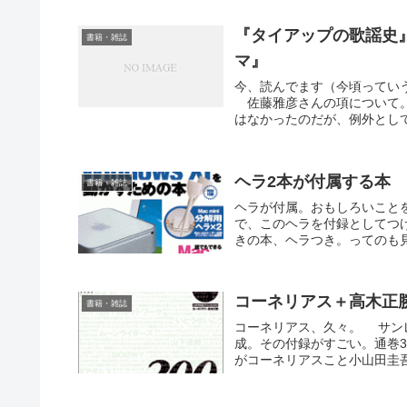
『タイアップの歌謡史
書籍・雑誌
マ』
今、読んでます（今頃ってい
佐藤雅彦さんの項について。
はなかったのだが、例外として
ヘラ2本が付属する本
書籍・雑誌
ヘラが付属。おもしろいことを
で、このヘラを付録としてつ
きの本、ヘラつき。ってのも見
コーネリアス＋高木正勝
書籍・雑誌
コーネリアス、久々。 サンレ
成。その付録がすごい。通巻
がコーネリアスこと小山田圭吾に