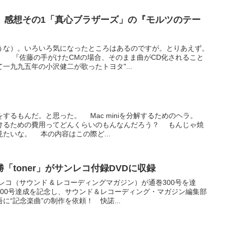
』感想その1「真心ブラザーズ」の『モルツのテー
うな）。いろいろ気になったところはあるのですが。とりあえず。
 『佐藤の手がけたCMの場合、そのまま曲がCD化されること
一九九五年の小沢健二が歌ったトヨタ"...
するもんだ。と思った。 Mac miniを分解するためのヘラ。
けるための費用ってどんくらいのもんなんだろう？ もんじゃ焼
たいな。 本の内容はこの際ど...
「toner」がサンレコ付録DVDに収録
コ（サウンド & レコーディングマガジン）が通巻300号を達
300号達成を記念し、サウンド＆レコーディング・マガジン編集部
“記念楽曲”の制作を依頼！ 快諾...