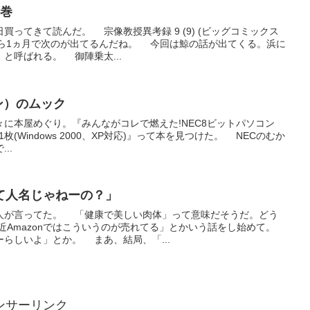
9巻
ってきて読んだ。 宗像教授異考録 9 (9) (ビッグコミックス
から1ヵ月で次のが出てるんだね。 今回は鯨の話が出てくる。浜に
と呼ばれる。 御陣乗太...
コン）のムック
に本屋めぐり。『みんながコレで燃えた!NEC8ビットパソコン
-ROM1枚(Windows 2000、XP対応)』って本を見つけた。 NECのむか
..
て人名じゃねーの？」
人が言ってた。 「健康で美しい肉体」って意味だそうだ。どう
Amazonではこういうのが売れてる」とかいう話をし始めて。
らしいよ」とか。 まあ、結局、「...
ンサーリンク