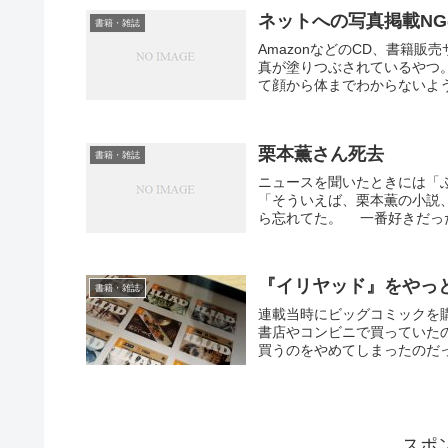
ネットへの写真掲載N
書籍・雑誌
AmazonなどのCD、書籍
真が塗りつぶされているやつ
て顔から体までわからないよう
栗本薫さん死去
書籍・雑誌
ニュースを聞いたときには「
「そういえば、栗本薫の小説
ら忘れてた。 一番好きだった
『イリヤッド』をやっ
書籍・雑誌
連載当時にビッグコミックを
書店やコンビニで買っていた
買うのをやめてしまったのだっ
スポ