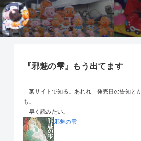
『邪魅の雫』もう出てます
某サイトで知る。あれれ。発売日の告知とか
も。
早く読みたい。
邪魅の雫