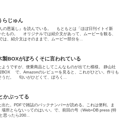
うらじゅん
ゅんの恩返し』を読んでいる。 もともとは「ほぼ日刊イトイ新
いたもの。 オリジナルでは紹介文があって、ムービーを観る、
は、紹介文はそのままで、ムービー部分を...
木製BOXがぼろくそに言われている
たようですが、便乗商品としてこんなものが出てた模様。 静山社
BOX で、Amazonのレビューを見ると、これがひどい。作りも
うだ。 匂いがひどくて、ぼろく...
のとかぶってる
編がまた出た。PDFで雑誌のバックナンバーが読める。これは便利。ま
場所とらないってのはいい。で、前回の号（Web+DB press (特
ったら200...