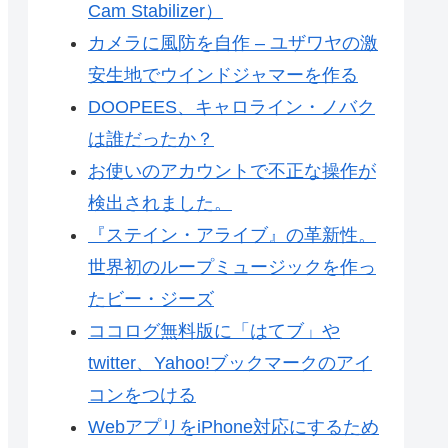
Cam Stabilizer）
カメラに風防を自作 – ユザワヤの激
安生地でウインドジャマーを作る
DOOPEES、キャロライン・ノバク
は誰だったか？
お使いのアカウントで不正な操作が
検出されました。
『ステイン・アライブ』の革新性。
世界初のループミュージックを作っ
たビー・ジーズ
ココログ無料版に「はてブ」や
twitter、Yahoo!ブックマークのアイ
コンをつける
WebアプリをiPhone対応にするため