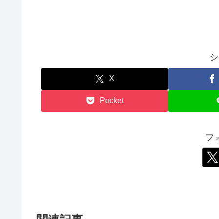
シ
X
Pocket
フ