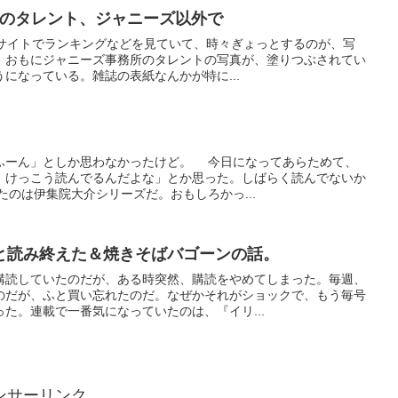
Gのタレント、ジャニーズ以外で
販売サイトでランキングなどを見ていて、時々ぎょっとするのが、写
。おもにジャニーズ事務所のタレントの写真が、塗りつぶされてい
になっている。雑誌の表紙なんかが特に...
ふーん」としか思わなかったけど。 今日になってあらためて、
、けっこう読んでるんだよな」とか思った。しばらく読んでないか
のは伊集院大介シリーズだ。おもしろかっ...
と読み終えた＆焼きそばバゴーンの話。
購読していたのだが、ある時突然、購読をやめてしまった。毎週、
のだが、ふと買い忘れたのだ。なぜかそれがショックで、もう毎号
た。連載で一番気になっていたのは、『イリ...
ンサーリンク