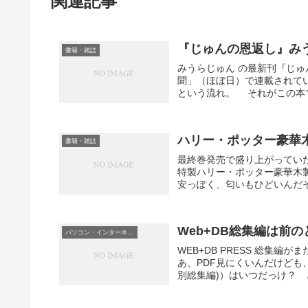
関連記事
『じゅんの恩返し』み
書籍・雑誌
みうらじゅん の最新刊『じ
聞」（ほぼ日）で連載されて
という流れ。 それがこの本で
ハリー・ポッター豪華
書籍・雑誌
最終巻発売で盛り上がってい
特製ハリー・ポッター豪華木製
安っぽく、匂いもひどいんだそ
Web+DB総集編は前
パソコン・インターネット
WEB+DB PRESS 総集
あ、PDF見にくいんだけども、
別総集編)）はいつだっけ？ と思