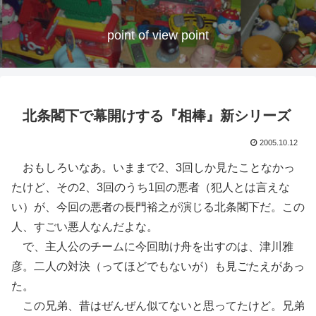
point of view point
北条閣下で幕開けする『相棒』新シリーズ
2005.10.12
おもしろいなあ。いままで2、3回しか見たことなかっ
たけど、その2、3回のうち1回の悪者（犯人とは言えな
い）が、今回の悪者の長門裕之が演じる北条閣下だ。この
人、すごい悪人なんだよな。
で、主人公のチームに今回助け舟を出すのは、津川雅
彦。二人の対決（ってほどでもないが）も見ごたえがあっ
た。
この兄弟、昔はぜんぜん似てないと思ってたけど。兄弟