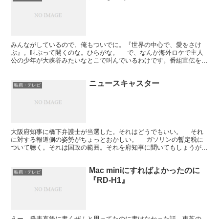
みんながしているので、俺もついでに。『世界の中心で、愛をさけ
ぶ』。叫ぶって開くのな。ひらがな。 で、なんか海外ロケで主人
公の少年が大峡谷みたいなとこで叫んでいるわけです。番組宣伝を見
ると。それって映画と同じ？ しらんけど。映画は映画、TV...
ニュースキャスター
映画・テレビ
大阪府知事に橋下弁護士が当選した。それはどうでもいい。 それ
に対する報道側の姿勢がちょっとおかしい。 ガソリンの暫定税に
ついて聴く。それは国政の範囲。それを府知事に聞いてもしょうがな
いだろう。 NEWS23は好きでみていたけど、メイン...
Mac miniにすればよかったのに
映画・テレビ
『RD-H1』
えー、発表直後に書くぜ！と思ってたのに書けなかった話。東芝の