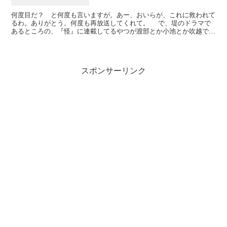
何度目だ？ と何度も言いますが。あー、おいらが、これに救われて
るわ。ありがとう。何度も再放送してくれて。 で、堤のドラマで
あるところの、『怪』に連載してるやつが渡部とか小池とか吹越でド
ラマ化されるのだな。すんげー楽しみなので。友達にWOW...
スポンサーリンク